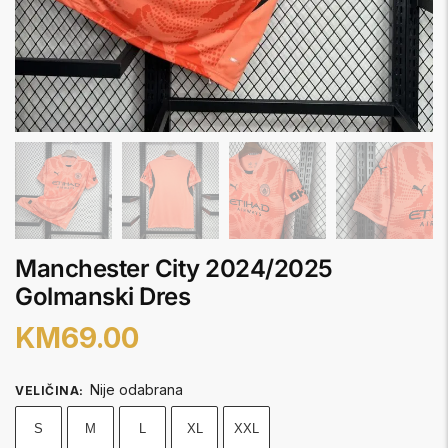
Manchester City 2024/2025
Golmanski Dres
KM
69.00
Nije odabrana
VELIČINA
:
S
M
L
XL
XXL