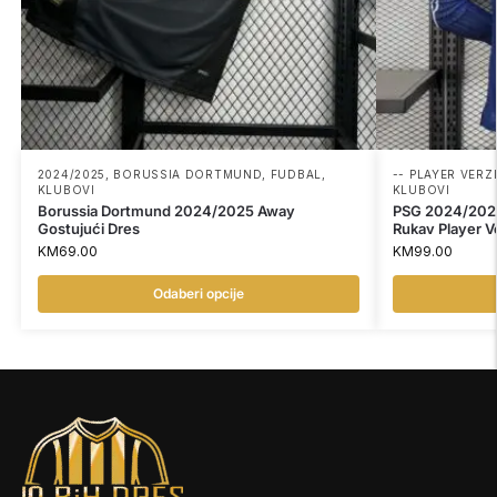
2024/2025
,
BORUSSIA DORTMUND
,
FUDBAL
,
-- PLAYER VERZI
KLUBOVI
KLUBOVI
Borussia Dortmund 2024/2025 Away
PSG 2024/2025
Gostujući Dres
Rukav Player Ve
KM
69.00
KM
99.00
Odaberi opcije