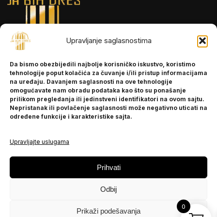
Upravljanje saglasnostima
INFORMACIJE
Da bismo obezbijedili najbolje korisničko iskustvo, koristimo
O nama
tehnologije poput kolačića za čuvanje i/ili pristup informacijama
Kontakt
na uređaju. Davanjem saglasnosti na ove tehnologije
omogućavate nam obradu podataka kao što su ponašanje
prilikom pregledanja ili jedinstveni identifikatori na ovom sajtu.
Nepristanak ili povlačenje saglasnosti može negativno uticati na
POMOĆ
određene funkcije i karakteristike sajta.
Česta pitanja
Politika privatnosti
Upravljajte uslugama
PRATITE NAS
Prihvati
Instagram
Odbij
OLX
TikTok
0
Prikaži podešavanja