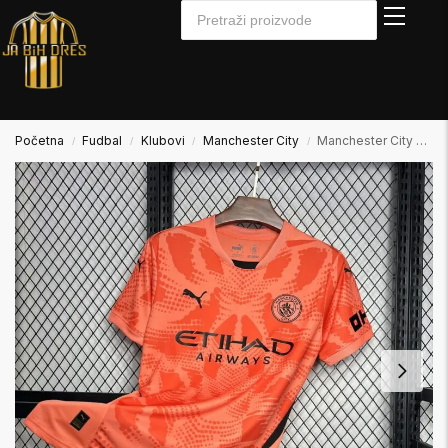
Početna
Fudbal
Klubovi
Manchester City
Manchester City 2024/2025 Golmanski Dres
/
/
/
/