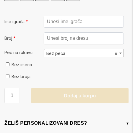
Ime igrača
*
Broj
*
Peč na rukavu
Bez peča
×
Bez imena
Bez broja
Dodaj u korpu
ŽELIŠ PERSONALIZOVANI DRES?
▾