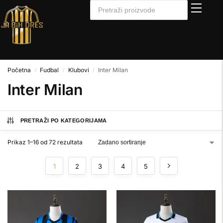
Početna
Fudbal
Klubovi
Inter Milan
/
/
/
Inter Milan
PRETRAŽI PO KATEGORIJAMA
Prikaz 1–16 od 72 rezultata
1
2
3
4
5