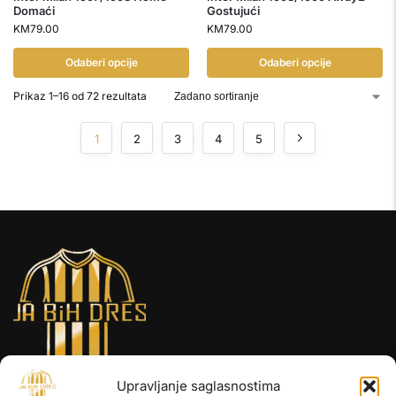
Domaći
Gostujući
KM
79.00
KM
79.00
Odaberi opcije
Odaberi opcije
Prikaz 1–16 od 72 rezultata
1
2
3
4
5
Upravljanje saglasnostima