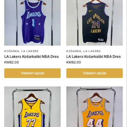
KOŠARKA
,
LA LAKERS
KOŠARKA
,
LA LAKERS
LA Lakers Košarkaški NBA Dres
LA Lakers Košarkaški NBA Dres
KM
82.00
KM
82.00
Odaberi opcije
Odaberi opcije