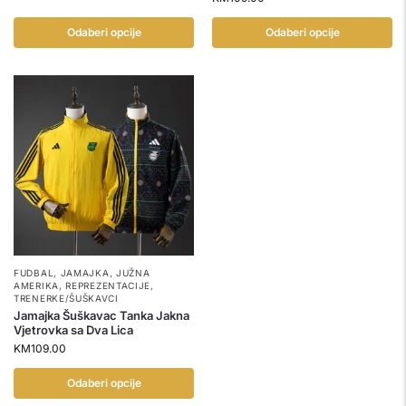
Odaberi opcije
Odaberi opcije
FUDBAL
,
JAMAJKA
,
JUŽNA
AMERIKA
,
REPREZENTACIJE
,
TRENERKE/ŠUŠKAVCI
Jamajka Šuškavac Tanka Jakna
Vjetrovka sa Dva Lica
KM
109.00
Odaberi opcije