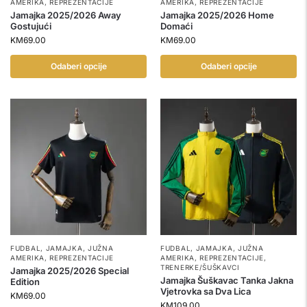
AMERIKA
,
REPREZENTACIJE
AMERIKA
,
REPREZENTACIJE
Jamajka 2025/2026 Away
Jamajka 2025/2026 Home
Gostujući
Domaći
KM
69.00
KM
69.00
Odaberi opcije
Odaberi opcije
FUDBAL
,
JAMAJKA
,
JUŽNA
FUDBAL
,
JAMAJKA
,
JUŽNA
AMERIKA
,
REPREZENTACIJE
AMERIKA
,
REPREZENTACIJE
,
TRENERKE/ŠUŠKAVCI
Jamajka 2025/2026 Special
Jamajka Šuškavac Tanka Jakna
Edition
Vjetrovka sa Dva Lica
KM
69.00
KM
109.00