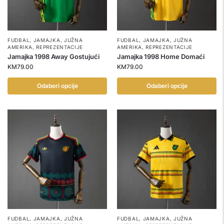
FUDBAL
,
JAMAJKA
,
JUŽNA
FUDBAL
,
JAMAJKA
,
JUŽNA
AMERIKA
,
REPREZENTACIJE
AMERIKA
,
REPREZENTACIJE
Jamajka 1998 Away Gostujući
Jamajka 1998 Home Domaći
KM
79.00
KM
79.00
Odaberi opcije
Odaberi opcije
FUDBAL
,
JAMAJKA
,
JUŽNA
FUDBAL
,
JAMAJKA
,
JUŽNA