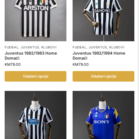
FUDBAL
,
JUVENTUS
,
KLUBOVI
FUDBAL
,
JUVENTUS
,
KLUBOVI
Juventus 1982/1983 Home
Juventus 1992/1994 Home
Domaći
Domaći
KM
79.00
KM
79.00
Odaberi opcije
Odaberi opcije