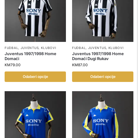
FUDBAL
,
JUVENTUS
,
KLUBOVI
FUDBAL
,
JUVENTUS
,
KLUBOVI
Juventus 1997/1998 Home
Juventus 1997/1998 Home
Domaći
Domaći Dugi Rukav
KM
79.00
KM
87.00
Odaberi opcije
Odaberi opcije