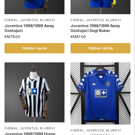
FUDBAL
,
JUVENTUS
,
KLUBOVI
FUDBAL
,
JUVENTUS
,
KLUBOVI
Juventus 1998/1999 Away
Juventus 1998/1999 Away
Gostujući
Gostujući Dugi Rukav
KM
79.00
KM
87.00
Odaberi opcije
Odaberi opcije
FUDBAL
,
JUVENTUS
,
KLUBOVI
FUDBAL
,
JUVENTUS
,
KLUBOVI
Juventus 1998/1999 Home