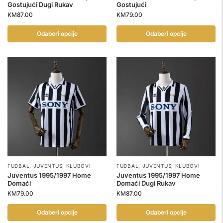
Gostujući Dugi Rukav
Gostujući
KM
87.00
KM
79.00
Odaberi opcije
Odaberi opcije
FUDBAL
,
JUVENTUS
,
KLUBOVI
FUDBAL
,
JUVENTUS
,
KLUBOVI
Juventus 1995/1997 Home
Juventus 1995/1997 Home
Domaći
Domaći Dugi Rukav
KM
79.00
KM
87.00
Odaberi opcije
Odaberi opcije