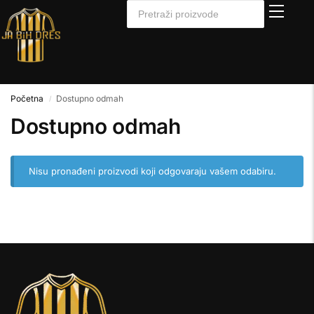
Početna
Dostupno odmah
/
Dostupno odmah
Nisu pronađeni proizvodi koji odgovaraju vašem odabiru.