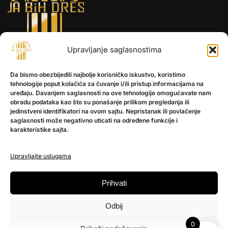
Upravljanje saglasnostima
INFORMACIJE
Da bismo obezbijedili najbolje korisničko iskustvo, koristimo
O nama
tehnologije poput kolačića za čuvanje i/ili pristup informacijama na
Kontakt
uređaju. Davanjem saglasnosti na ove tehnologije omogućavate nam
obradu podataka kao što su ponašanje prilikom pregledanja ili
jedinstveni identifikatori na ovom sajtu. Nepristanak ili povlačenje
saglasnosti može negativno uticati na određene funkcije i
POMOĆ
karakteristike sajta.
Česta pitanja
Politika privatnosti
Upravljajte uslugama
PRATITE NAS
Prihvati
Instagram
Odbij
OLX
TikTok
0