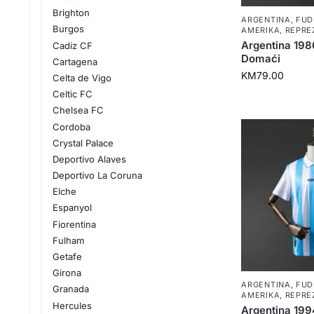
Brighton
ARGENTINA
,
FUD
Burgos
AMERIKA
,
REPRE
Argentina 19
Cadiz CF
Domaći
Cartagena
KM
79.00
Celta de Vigo
Celtic FC
Chelsea FC
Cordoba
Crystal Palace
Deportivo Alaves
Deportivo La Coruna
Elche
Espanyol
Fiorentina
Fulham
Getafe
Girona
ARGENTINA
,
FUD
Granada
AMERIKA
,
REPRE
Hercules
Argentina 19