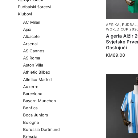
Fudbalski šorcevi
Klubovi
AC Milan
AFRIKA
,
FUDBAL
Ajax
WORLD CUP 202
Algeria Alžir
Albacete
Svjetsko Prv
Arsenal
Gostujući
AS Cannes
KM
69.00
AS Roma
Aston Villa
Athletic Bilbao
Atletico Madrid
Auxerre
Barcelona
Bayern Munchen
Benfica
Boca Juniors
Bologna
Borussia Dortmund
Brescia