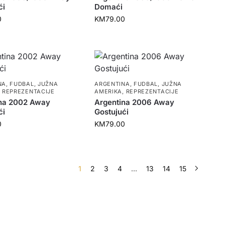
ći
Domaći
0
KM
79.00
NA
,
FUDBAL
,
JUŽNA
ARGENTINA
,
FUDBAL
,
JUŽNA
,
REPREZENTACIJE
AMERIKA
,
REPREZENTACIJE
na 2002 Away
Argentina 2006 Away
ći
Gostujući
0
KM
79.00
1
2
3
4
…
13
14
15