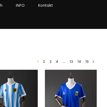
ah
INFO
Kontakt
1
2
3
4
…
13
14
15