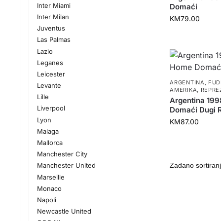
Inter Miami
Domaći
Inter Milan
KM
79.00
Juventus
Las Palmas
Lazio
Leganes
Leicester
ARGENTINA
,
FUD
Levante
AMERIKA
,
REPRE
Lille
Argentina 19
Liverpool
Domaći Dugi 
Lyon
KM
87.00
Malaga
Mallorca
Manchester City
Manchester United
Marseille
Monaco
Napoli
Newcastle United