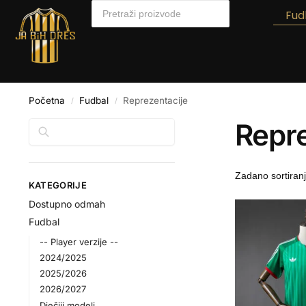
Fud
Početna
Fudbal
Reprezentacije
/
/
Repre
Pretraga
KATEGORIJE
Dostupno odmah
Fudbal
-- Player verzije --
2024/2025
2025/2026
2026/2027
Dječiji modeli