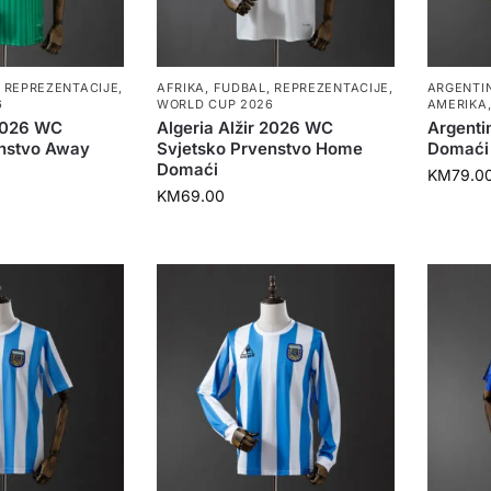
,
REPREZENTACIJE
,
AFRIKA
,
FUDBAL
,
REPREZENTACIJE
,
ARGENTI
6
WORLD CUP 2026
AMERIKA
 2026 WC
Algeria Alžir 2026 WC
Argenti
enstvo Away
Svjetsko Prvenstvo Home
Domaći
Domaći
KM
79.0
KM
69.00