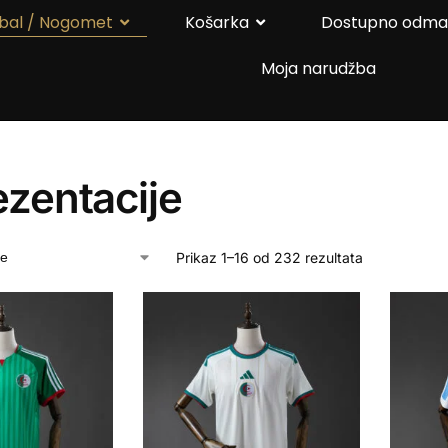
bal / Nogomet
Košarka
Dostupno odm
Moja narudžba
zentacije
Prikaz 1–16 od 232 rezultata