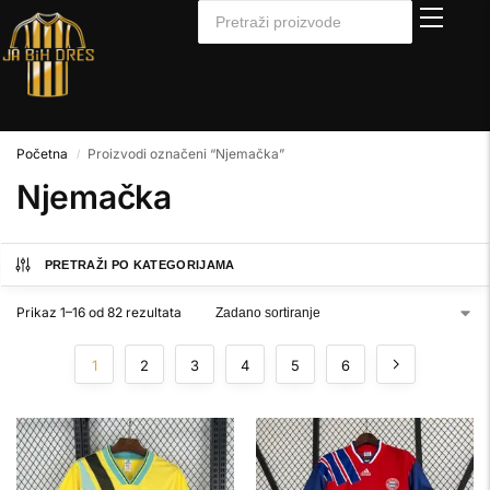
Početna
Proizvodi označeni “Njemačka”
/
Njemačka
PRETRAŽI PO KATEGORIJAMA
Prikaz 1–16 od 82 rezultata
1
2
3
4
5
6