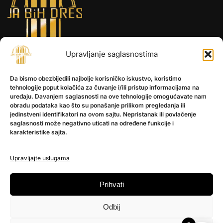
Upravljanje saglasnostima
INFORMACIJE
Da bismo obezbijedili najbolje korisničko iskustvo, koristimo
O nama
tehnologije poput kolačića za čuvanje i/ili pristup informacijama na
Kontakt
uređaju. Davanjem saglasnosti na ove tehnologije omogućavate nam
obradu podataka kao što su ponašanje prilikom pregledanja ili
jedinstveni identifikatori na ovom sajtu. Nepristanak ili povlačenje
saglasnosti može negativno uticati na određene funkcije i
POMOĆ
karakteristike sajta.
Česta pitanja
Politika privatnosti
Upravljajte uslugama
PRATITE NAS
Prihvati
Instagram
Odbij
OLX
TikTok