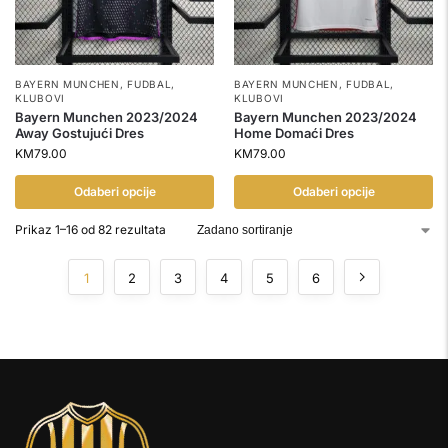
BAYERN MUNCHEN
,
FUDBAL
,
BAYERN MUNCHEN
,
FUDBAL
,
KLUBOVI
KLUBOVI
Bayern Munchen 2023/2024
Bayern Munchen 2023/2024
Away Gostujući Dres
Home Domaći Dres
KM
79.00
KM
79.00
Odaberi opcije
Odaberi opcije
Prikaz 1–16 od 82 rezultata
1
2
3
4
5
6