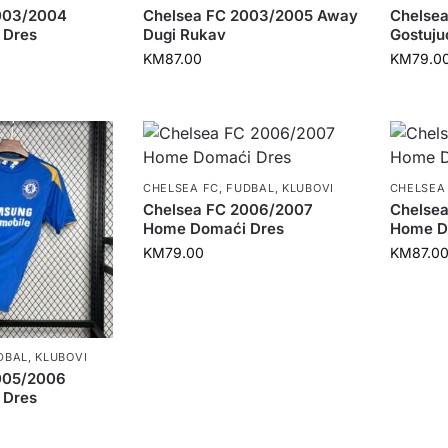
003/2004
Chelsea FC 2003/2005 Away
Chelse
 Dres
Dugi Rukav
Gostuju
KM
87.00
KM
79.0
CHELSEA FC
,
FUDBAL
,
KLUBOVI
CHELSEA
Chelsea FC 2006/2007
Chelse
Home Domaći Dres
Home D
KM
79.00
KM
87.0
DBAL
,
KLUBOVI
005/2006
 Dres