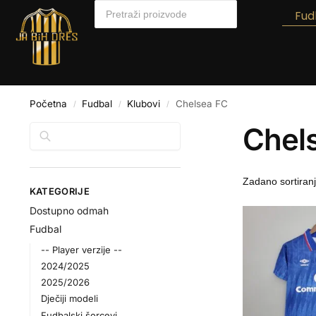
Fud
Početna
Fudbal
Klubovi
Chelsea FC
/
/
/
Chel
Pretraga
KATEGORIJE
Dostupno odmah
Fudbal
-- Player verzije --
2024/2025
2025/2026
Dječiji modeli
Fudbalski šorcevi