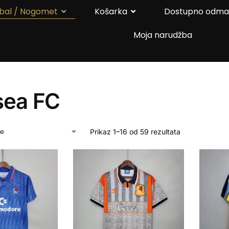
bal / Nogomet
Košarka
Dostupno odm
Moja narudžba
sea FC
Prikaz 1–16 od 59 rezultata