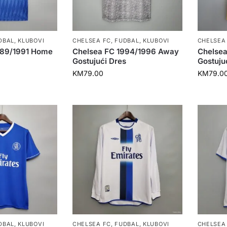
DBAL
,
KLUBOVI
CHELSEA FC
,
FUDBAL
,
KLUBOVI
CHELSEA
989/1991 Home
Chelsea FC 1994/1996 Away
Chelsea
Gostujući Dres
Gostuju
KM
79.00
KM
79.0
DBAL
,
KLUBOVI
CHELSEA FC
,
FUDBAL
,
KLUBOVI
CHELSEA