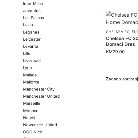
Inter Milan
Juventus
Las Palmas
Lazio
Leganes
CHELSEA FC
,
FU
Chelsea FC 2
Leicester
Domaći Dres
Levante
KM
79.00
Lille
Liverpool
Lyon
Malaga
Mallorca
Manchester City
Manchester United
Marseille
Monaco
Napoli
Newcastle United
OGC Nice