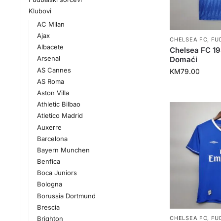
Klubovi
AC Milan
Ajax
CHELSEA FC
,
FU
Albacete
Chelsea FC 1
Arsenal
Domaći
AS Cannes
KM
79.00
AS Roma
Aston Villa
Athletic Bilbao
Atletico Madrid
Auxerre
Barcelona
Bayern Munchen
Benfica
Boca Juniors
Bologna
Borussia Dortmund
Brescia
Brighton
CHELSEA FC
,
FU