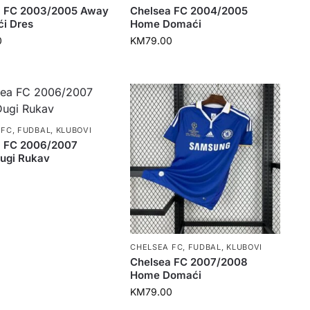
a FC 2003/2005 Away
Chelsea FC 2004/2005
ći Dres
Home Domaći
0
KM
79.00
 FC
,
FUDBAL
,
KLUBOVI
a FC 2006/2007
ugi Rukav
0
CHELSEA FC
,
FUDBAL
,
KLUBOVI
Chelsea FC 2007/2008
Home Domaći
KM
79.00