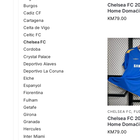
Chelsea FC 2
Burgos
Home Domaći
Cadiz CF
KM
79.00
Cartagena
Celta de Vigo
Celtic FC
Chelsea FC
Cordoba
Crystal Palace
Deportivo Alaves
Deportivo La Coruna
Elche
Espanyol
Fiorentina
Fulham
Getafe
CHELSEA FC
,
FU
Girona
Chelsea FC 2
Granada
Home Domaći
Hercules
KM
79.00
Inter Miami