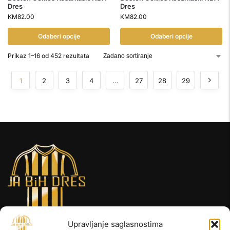
Dres
Dres
KM
82.00
KM
82.00
Odaberi opcije
Odaberi opcije
Prikaz 1–16 od 452 rezultata
1
2
3
4
…
27
28
29
Upravljanje saglasnostima