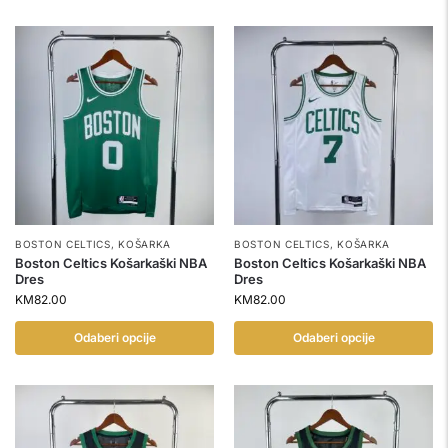
BOSTON CELTICS
,
KOŠARKA
BOSTON CELTICS
,
KOŠARKA
Boston Celtics Košarkaški NBA
Boston Celtics Košarkaški NBA
Dres
Dres
KM
82.00
KM
82.00
Odaberi opcije
Odaberi opcije