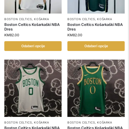
BOSTON CELTICS
,
KOŠARKA
BOSTON CELTICS
,
KOŠARKA
Boston Celtics Košarkaški NBA
Boston Celtics Košarkaški NBA
Dres
Dres
KM
82.00
KM
82.00
Odaberi opcije
Odaberi opcije
BOSTON CELTICS
,
KOŠARKA
BOSTON CELTICS
,
KOŠARKA
Boston Celtics Košarkaški NBA
Boston Celtics Košarkaški NBA