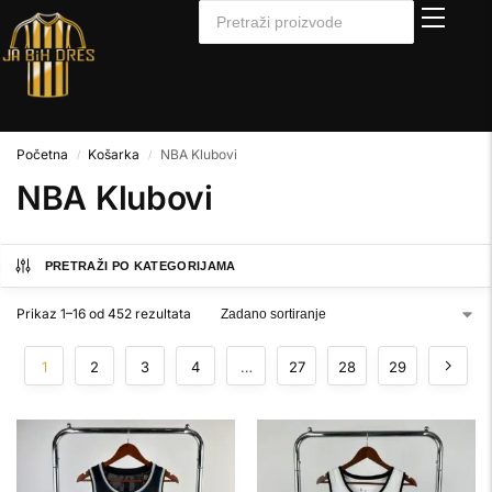
Početna
Košarka
NBA Klubovi
/
/
NBA Klubovi
PRETRAŽI PO KATEGORIJAMA
Prikaz 1–16 od 452 rezultata
1
2
3
4
…
27
28
29