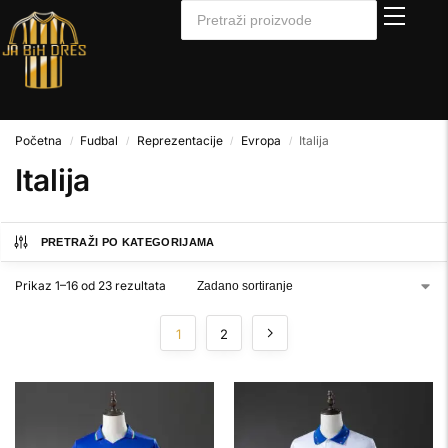
Početna
Fudbal
Reprezentacije
Evropa
Italija
/
/
/
/
Italija
PRETRAŽI PO KATEGORIJAMA
Prikaz 1–16 od 23 rezultata
1
2