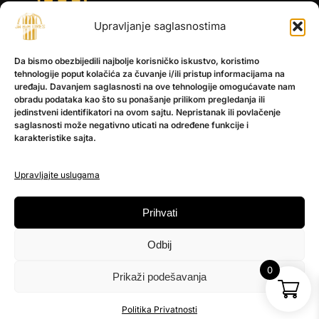
Upravljanje saglasnostima
INFORMACIJE
Da bismo obezbijedili najbolje korisničko iskustvo, koristimo
O nama
tehnologije poput kolačića za čuvanje i/ili pristup informacijama na
Kontakt
uređaju. Davanjem saglasnosti na ove tehnologije omogućavate nam
obradu podataka kao što su ponašanje prilikom pregledanja ili
jedinstveni identifikatori na ovom sajtu. Nepristanak ili povlačenje
saglasnosti može negativno uticati na određene funkcije i
POMOĆ
karakteristike sajta.
Česta pitanja
Politika privatnosti
Upravljajte uslugama
PRATITE NAS
Prihvati
Instagram
Odbij
OLX
TikTok
0
Prikaži podešavanja
© 2025 Ja BiH Dres
Politika Privatnosti