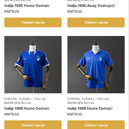
REPREZENTACIJE
REPREZENTACIJE
Italija 1995 Home Domaći
Italija 1996 Away Gostujući
KM
79.00
KM
79.00
Odaberi opcije
Odaberi opcije
EVROPA
,
FUDBAL
,
ITALIJA
,
EVROPA
,
FUDBAL
,
ITALIJA
,
REPREZENTACIJE
REPREZENTACIJE
Italija 1996 Home Domaći
Italija 1998 Home Domaći
KM
79.00
KM
79.00
Odaberi opcije
Odaberi opcije