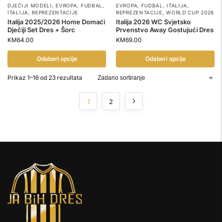
DJEČIJI MODELI
,
EVROPA
,
FUDBAL
,
EVROPA
,
FUDBAL
,
ITALIJA
,
ITALIJA
,
REPREZENTACIJE
REPREZENTACIJE
,
WORLD CUP 2026
Italija 2025/2026 Home Domaći
Italija 2026 WC Svjetsko
Dječiji Set Dres + Šorc
Prvenstvo Away Gostujući Dres
KM
64.00
KM
69.00
Odaberi opcije
Odaberi opcije
Prikaz 1–16 od 23 rezultata
1
2