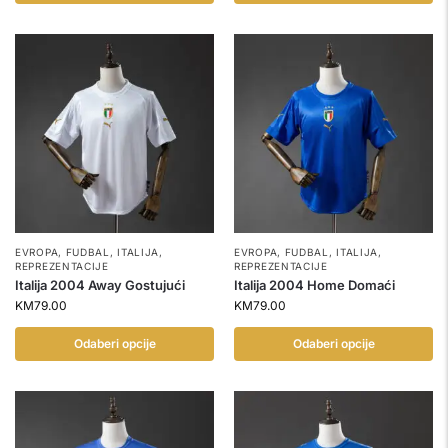
EVROPA
,
FUDBAL
,
ITALIJA
,
EVROPA
,
FUDBAL
,
ITALIJA
,
REPREZENTACIJE
REPREZENTACIJE
Italija 2004 Away Gostujući
Italija 2004 Home Domaći
KM
79.00
KM
79.00
Odaberi opcije
Odaberi opcije