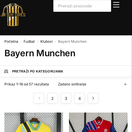
Početna
Fudbal
Klubovi
Bayern Munchen
/
/
/
Bayern Munchen
PRETRAŽI PO KATEGORIJAMA
Prikaz 1–16 od 57 rezultata
1
2
3
4