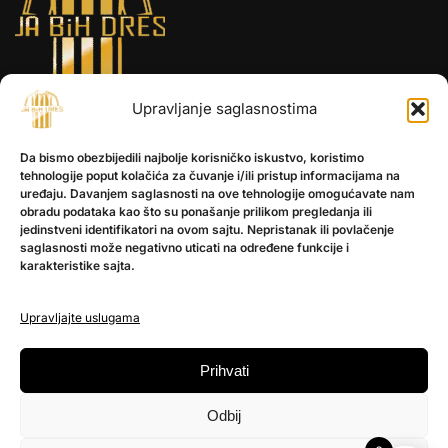
Upravljanje saglasnostima
INFORMACIJE
Da bismo obezbijedili najbolje korisničko iskustvo, koristimo
O nama
tehnologije poput kolačića za čuvanje i/ili pristup informacijama na
Kontakt
uređaju. Davanjem saglasnosti na ove tehnologije omogućavate nam
obradu podataka kao što su ponašanje prilikom pregledanja ili
jedinstveni identifikatori na ovom sajtu. Nepristanak ili povlačenje
saglasnosti može negativno uticati na određene funkcije i
POMOĆ
karakteristike sajta.
Česta pitanja
Politika privatnosti
Upravljajte uslugama
PRATITE NAS
Prihvati
Instagram
Odbij
OLX
TikTok