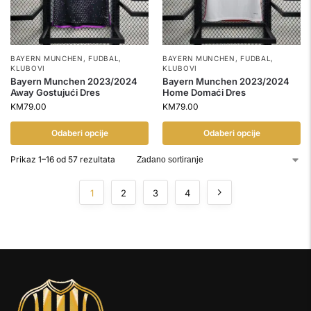
BAYERN MUNCHEN
,
FUDBAL
,
BAYERN MUNCHEN
,
FUDBAL
,
KLUBOVI
KLUBOVI
Bayern Munchen 2023/2024
Bayern Munchen 2023/2024
Away Gostujući Dres
Home Domaći Dres
KM
79.00
KM
79.00
Odaberi opcije
Odaberi opcije
Prikaz 1–16 od 57 rezultata
1
2
3
4