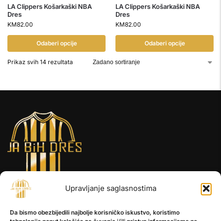
LA Clippers Košarkaški NBA
LA Clippers Košarkaški NBA
Dres
Dres
KM
82.00
KM
82.00
Odaberi opcije
Odaberi opcije
Prikaz svih 14 rezultata
Upravljanje saglasnostima
INFORMACIJE
Da bismo obezbijedili najbolje korisničko iskustvo, koristimo
O nama