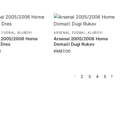
,
FUDBAL
,
KLUBOVI
ARSENAL
,
FUDBAL
,
KLUBOVI
l 2005/2006 Home
Arsenal 2005/2006 Home
 Dres
Domaći Dugi Rukav
0
KM
87.00
1
2
3
4
5