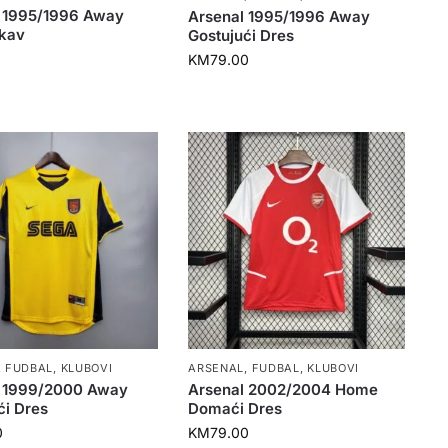
 1995/1996 Away
Arsenal 1995/1996 Away
kav
Gostujući Dres
0
KM
79.00
,
FUDBAL
,
KLUBOVI
ARSENAL
,
FUDBAL
,
KLUBOVI
l 1999/2000 Away
Arsenal 2002/2004 Home
ći Dres
Domaći Dres
0
KM
79.00