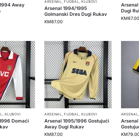
ARSENAL
,
FUDBAL
,
KLUBOVI
/1994 Away
Arsenal
Arsenal 1994/1995
s
Dugi Ru
Golmanski Dres Dugi Rukav
KM
87.0
KM
87.00
L
,
KLUBOVI
ARSENAL
,
FUDBAL
,
KLUBOVI
ARSENAL
/1996 Domaći
Arsenal 1995/1996 Gostujući
Arsena
ukav
Away Dugi Rukav
Gostuju
KM
87.00
KM
79.0