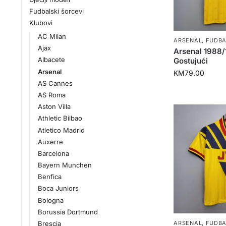
Fudbalski šorcevi
Klubovi
AC Milan
ARSENAL
,
FUDBA
Ajax
Arsenal 1988
Albacete
Gostujući
Arsenal
KM
79.00
AS Cannes
AS Roma
Aston Villa
Athletic Bilbao
Atletico Madrid
Auxerre
Barcelona
Bayern Munchen
Benfica
Boca Juniors
Bologna
Borussia Dortmund
Brescia
ARSENAL
,
FUDBA