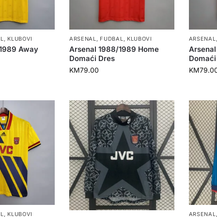
L
,
KLUBOVI
ARSENAL
,
FUDBAL
,
KLUBOVI
ARSENAL
/1989 Away
Arsenal 1988/1989 Home
Arsena
Domaći Dres
Domaći
KM
79.00
KM
79.0
L
,
KLUBOVI
ARSENAL