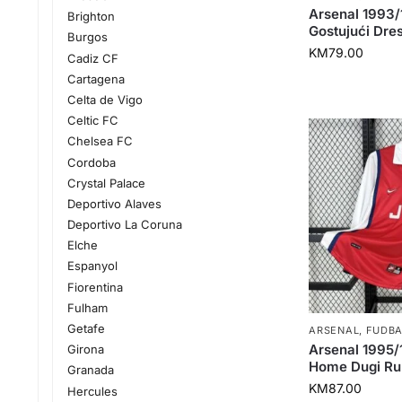
Arsenal 1993
Brighton
Gostujući Dre
Burgos
KM
79.00
Cadiz CF
Cartagena
Celta de Vigo
Celtic FC
Chelsea FC
Cordoba
Crystal Palace
Deportivo Alaves
Deportivo La Coruna
Elche
Espanyol
Fiorentina
Fulham
Getafe
ARSENAL
,
FUDBA
Arsenal 1995
Girona
Home Dugi R
Granada
KM
87.00
Hercules