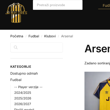
Fud
Početna
Fudbal
Klubovi
Arsenal
/
/
/
Arse
Pretraga
KATEGORIJE
Dostupno odmah
Fudbal
-- Player verzije --
2024/2025
2025/2026
2026/2027
Dječiji modeli