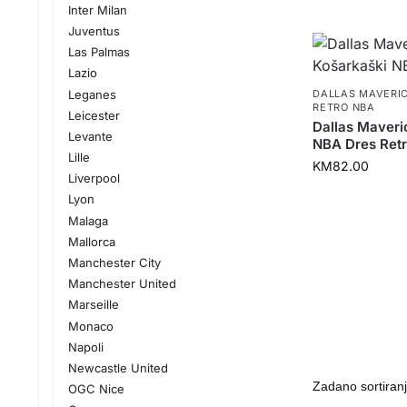
Inter Milan
Juventus
Las Palmas
Lazio
Leganes
DALLAS MAVERI
RETRO NBA
Leicester
Dallas Maveri
Levante
NBA Dres Ret
Lille
KM
82.00
Liverpool
Lyon
Malaga
Mallorca
Manchester City
Manchester United
Marseille
Monaco
Napoli
Newcastle United
OGC Nice