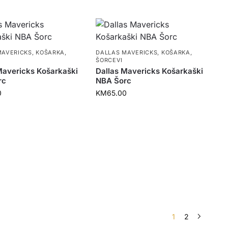
MAVERICKS
,
KOŠARKA
,
DALLAS MAVERICKS
,
KOŠARKA
,
ŠORCEVI
Mavericks Košarkaški
Dallas Mavericks Košarkaški
rc
NBA Šorc
0
KM
65.00
1
2