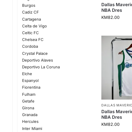
Dallas Maveri
Burgos
NBA Dres
Cadiz CF
KM
82.00
Cartagena
Celta de Vigo
Celtic FC
Chelsea FC
Cordoba
Crystal Palace
Deportivo Alaves
Deportivo La Coruna
Elche
Espanyol
Fiorentina
Fulham
Getafe
DALLAS MAVERI
Girona
Dallas Maveri
Granada
NBA Dres
Hercules
KM
82.00
Inter Miami