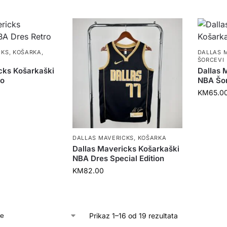
CKS
,
KOŠARKA
,
DALLAS 
ŠORCEVI
cks Košarkaški
Dallas 
ro
NBA Šo
KM
65.0
DALLAS MAVERICKS
,
KOŠARKA
Dallas Mavericks Košarkaški
NBA Dres Special Edition
KM
82.00
Prikaz 1–16 od 19 rezultata