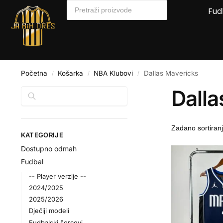
Fud
Početna
Košarka
NBA Klubovi
Dallas Mavericks
/
/
/
Dalla
Pretraga
KATEGORIJE
Dostupno odmah
Fudbal
-- Player verzije --
2024/2025
2025/2026
Dječiji modeli
Fudbalski šorcevi