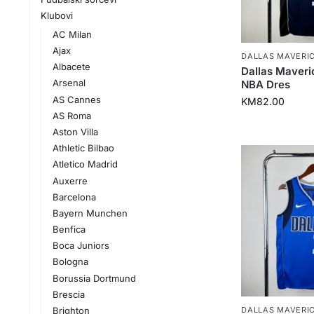
Klubovi
AC Milan
Ajax
DALLAS MAVERI
Albacete
Dallas Maveri
Arsenal
NBA Dres
AS Cannes
KM
82.00
AS Roma
Aston Villa
Athletic Bilbao
Atletico Madrid
Auxerre
Barcelona
Bayern Munchen
Benfica
Boca Juniors
Bologna
Borussia Dortmund
Brescia
Brighton
DALLAS MAVERI