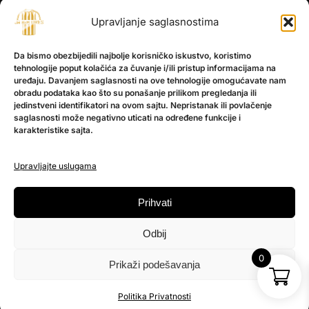
Upravljanje saglasnostima
INFORMACIJE
Da bismo obezbijedili najbolje korisničko iskustvo, koristimo
O nama
tehnologije poput kolačića za čuvanje i/ili pristup informacijama na
Kontakt
uređaju. Davanjem saglasnosti na ove tehnologije omogućavate nam
obradu podataka kao što su ponašanje prilikom pregledanja ili
jedinstveni identifikatori na ovom sajtu. Nepristanak ili povlačenje
saglasnosti može negativno uticati na određene funkcije i
POMOĆ
karakteristike sajta.
Česta pitanja
Politika privatnosti
Upravljajte uslugama
PRATITE NAS
Prihvati
Instagram
Odbij
OLX
TikTok
0
Prikaži podešavanja
© 2025 Ja BiH Dres
Politika Privatnosti