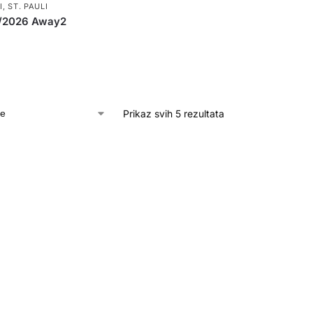
I
,
ST. PAULI
5/2026 Away2
Prikaz svih 5 rezultata