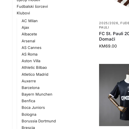
Fudbalski šorcevi
Klubovi
AC Milan
2025/2026
,
FUD
Ajax
PAULI
FC St. Pauli
Albacete
Domaći
Arsenal
KM
69.00
AS Cannes
AS Roma
Aston Villa
Athletic Bilbao
Atletico Madrid
Auxerre
Barcelona
Bayern Munchen
Benfica
Boca Juniors
Bologna
Borussia Dortmund
Brescia