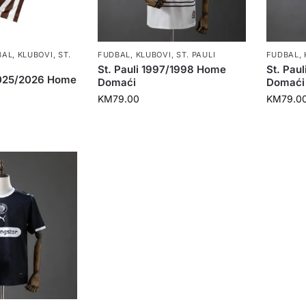
BAL
,
KLUBOVI
,
ST.
FUDBAL
,
KLUBOVI
,
ST. PAULI
FUDBAL
,
St. Pauli 1997/1998 Home
St. Pau
 2025/2026 Home
Domaći
Domaći
KM
79.00
KM
79.0