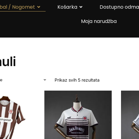
bal / Nogomet
Košarka
Dostupno odm
Moja narudžba
uli
Prikaz svih 5 rezultata