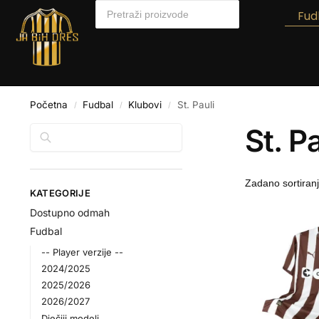
Fud
Početna
Fudbal
Klubovi
St. Pauli
/
/
/
St. Pa
Pretraga
KATEGORIJE
Dostupno odmah
Fudbal
-- Player verzije --
2024/2025
2025/2026
2026/2027
Dječiji modeli