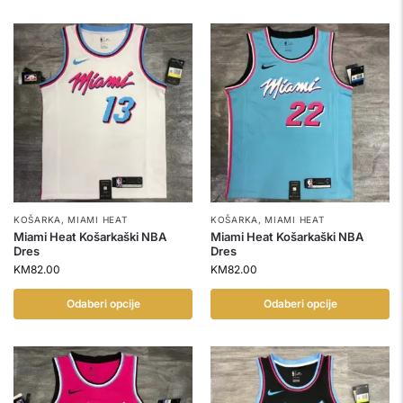
KOŠARKA
,
MIAMI HEAT
KOŠARKA
,
MIAMI HEAT
Miami Heat Košarkaški NBA
Miami Heat Košarkaški NBA
Dres
Dres
KM
82.00
KM
82.00
Odaberi opcije
Odaberi opcije