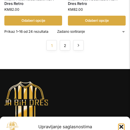
Dres Retro
Dres Retro
KM
82.00
KM
82.00
Odaberi opcije
Odaberi opcije
Prikaz 1–16 od 24 rezultata
1
2
Upravljanje saglasnostima