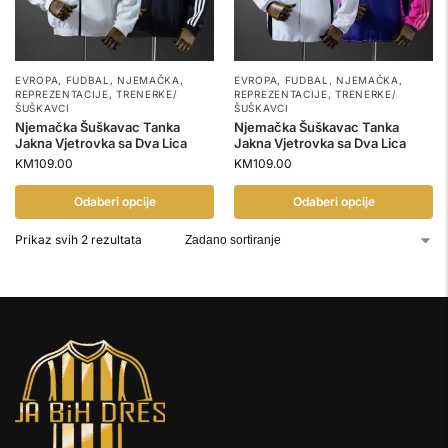
EVROPA
,
FUDBAL
,
NJEMAČKA
,
EVROPA
,
FUDBAL
,
NJEMAČKA
,
REPREZENTACIJE
,
TRENERKE/
REPREZENTACIJE
,
TRENERKE/
ŠUŠKAVCI
ŠUŠKAVCI
Njemačka Šuškavac Tanka
Njemačka Šuškavac Tanka
Jakna Vjetrovka sa Dva Lica
Jakna Vjetrovka sa Dva Lica
KM
109.00
KM
109.00
Odaberi opcije
Odaberi opcije
Prikaz svih 2 rezultata