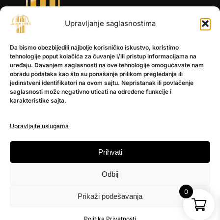
Upravljanje saglasnostima
INFORMACIJE
Da bismo obezbijedili najbolje korisničko iskustvo, koristimo
O nama
tehnologije poput kolačića za čuvanje i/ili pristup informacijama na
Kontakt
uređaju. Davanjem saglasnosti na ove tehnologije omogućavate nam
obradu podataka kao što su ponašanje prilikom pregledanja ili
jedinstveni identifikatori na ovom sajtu. Nepristanak ili povlačenje
saglasnosti može negativno uticati na određene funkcije i
POMOĆ
karakteristike sajta.
Česta pitanja
Politika privatnosti
Upravljajte uslugama
PRATITE NAS
Prihvati
Instagram
Odbij
OLX
TikTok
0
Prikaži podešavanja
© 2025 Ja BiH Dres
Politika Privatnosti