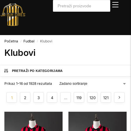
Početna
Fudbal
Klubovi
/
/
Klubovi
PRETRAŽI PO KATEGORIJAMA
Prikaz 1–16 od 1928 rezultata
1
2
3
4
…
119
120
121