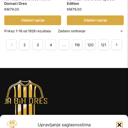
Domaći Dres
Edition
KM
79.00
KM
79.00
Odaberi opcije
Odaberi opcije
Prikaz 1–16 od 1928 rezultata
1
2
3
4
…
119
120
121
Upravljanje saglasnostima