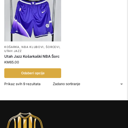
KOŠARKA
,
NBA KLUBOVI
,
ŠORCEVI
,
UTAH JAZZ
Utah Jazz Košarkaški NBA Šorc
KM
65.00
Odaberi opcije
Prikaz svih 9 rezultata