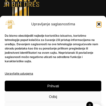
Upravljanje saglasnostima
INFORMACIJE
Da bismo obezbijedili najbolje korisničko iskustvo, koristimo
O nama
tehnologije poput kolačića za čuvanje i/ili pristup informacijama na
Kontakt
uređaju. Davanjem saglasnosti na ove tehnologije omogućavate nam
obradu podataka kao što su ponašanje prilikom pregledanja ili
jedinstveni identifikatori na ovom sajtu. Nepristanak ili povlačenje
saglasnosti može negativno uticati na određene funkcije i
POMOĆ
karakteristike sajta.
Česta pitanja
Politika privatnosti
Upravljajte uslugama
PRATITE NAS
Prihvati
Instagram
Odbij
OLX
TikTok
0