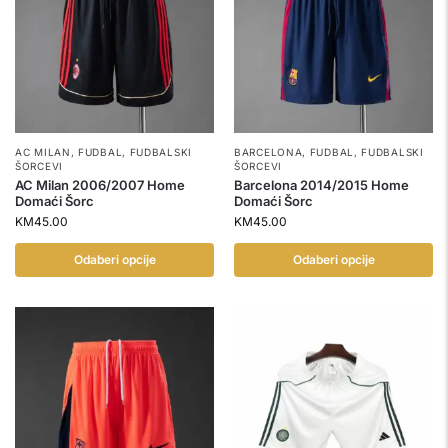
AC MILAN
,
FUDBAL
,
FUDBALSKI
BARCELONA
,
FUDBAL
,
FUDBALSKI
ŠORCEVI
ŠORCEVI
AC Milan 2006/2007 Home
Barcelona 2014/2015 Home
Domaći Šorc
Domaći Šorc
KM
45.00
KM
45.00
Odaberi opcije
Odaberi opcije