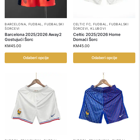
BARCELONA
,
FUDBAL
,
FUDBALSKI
CELTIC FC
,
FUDBAL
,
FUDBALSKI
ŠORCEVI
ŠORCEVI
,
KLUBOVI
Barcelona 2025/2026 Away2
Celtic 2025/2026 Home
Gostujući Šorc
Domaći Šorc
KM
45.00
KM
45.00
Odaberi opcije
Odaberi opcije