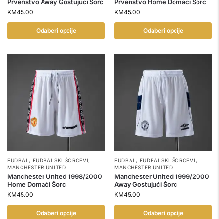
Prvenstvo Away Gostujući Šorc
Prvenstvo Home Domaći Šorc
KM
45.00
KM
45.00
Odaberi opcije
Odaberi opcije
FUDBAL
,
FUDBALSKI ŠORCEVI
,
FUDBAL
,
FUDBALSKI ŠORCEVI
,
MANCHESTER UNITED
MANCHESTER UNITED
Manchester United 1998/2000
Manchester United 1999/2000
Home Domaći Šorc
Away Gostujući Šorc
KM
45.00
KM
45.00
Odaberi opcije
Odaberi opcije