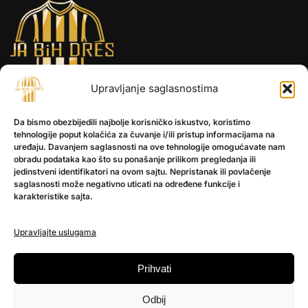
Upravljanje saglasnostima
INFORMACIJE
Da bismo obezbijedili najbolje korisničko iskustvo, koristimo
tehnologije poput kolačića za čuvanje i/ili pristup informacijama na
O nama
uređaju. Davanjem saglasnosti na ove tehnologije omogućavate nam
obradu podataka kao što su ponašanje prilikom pregledanja ili
Kontakt
jedinstveni identifikatori na ovom sajtu. Nepristanak ili povlačenje
saglasnosti može negativno uticati na određene funkcije i
karakteristike sajta.
POMOĆ
Česta pitanja
Upravljajte uslugama
Politika privatnosti
Prihvati
PRATITE NAS
Odbij
Instagram