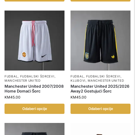
FUDBAL
,
FUDBALSKI ŠORCEVI
,
FUDBAL
,
FUDBALSKI ŠORCEVI
,
MANCHESTER UNITED
KLUBOVI
,
MANCHESTER UNITED
Manchester United 2007/2008
Manchester United 2025/2026
Home Domaći Šorc
Away2 Gostujući Šorc
KM
45.00
KM
45.00
Odaberi opcije
Odaberi opcije