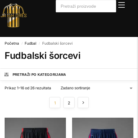
Početna
Fudbal
Fudbalski šorcevi
/
/
Fudbalski šorcevi
PRETRAŽI PO KATEGORIJAMA
Prikaz 1–16 od 26 rezultata
1
2