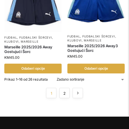
FUDBAL
,
FUDBALSKI ŠORCEVI
,
FUDBAL
,
FUDBALSKI ŠORCEVI
,
KLUBOVI
,
MARSEILLE
KLUBOVI
,
MARSEILLE
Marseille 2025/2026 Away3
Marseille 2025/2026 Away
Gostujući Šorc
Gostujući Šorc
KM
45.00
KM
45.00
Odaberi opcije
Odaberi opcije
Prikaz 1–16 od 26 rezultata
1
2