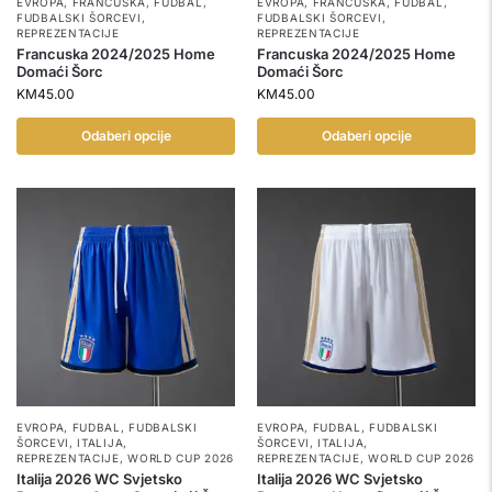
EVROPA
,
FRANCUSKA
,
FUDBAL
,
EVROPA
,
FRANCUSKA
,
FUDBAL
,
FUDBALSKI ŠORCEVI
,
FUDBALSKI ŠORCEVI
,
REPREZENTACIJE
REPREZENTACIJE
Francuska 2024/2025 Home
Francuska 2024/2025 Home
Domaći Šorc
Domaći Šorc
KM
45.00
KM
45.00
Odaberi opcije
Odaberi opcije
EVROPA
,
FUDBAL
,
FUDBALSKI
EVROPA
,
FUDBAL
,
FUDBALSKI
ŠORCEVI
,
ITALIJA
,
ŠORCEVI
,
ITALIJA
,
REPREZENTACIJE
,
WORLD CUP 2026
REPREZENTACIJE
,
WORLD CUP 2026
Italija 2026 WC Svjetsko
Italija 2026 WC Svjetsko