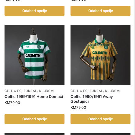
Odaberi opcije
Odaberi opcije
CELTIC FC
,
FUDBAL
,
KLUBOVI
CELTIC FC
,
FUDBAL
,
KLUBOVI
Celtic 1989/1991 Home Domaći
Celtic 1990/1991 Away
Gostujući
KM
79.00
KM
79.00
Odaberi opcije
Odaberi opcije