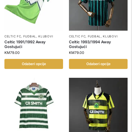
CELTIC FC
,
FUDBAL
,
KLUBOVI
CELTIC FC
,
FUDBAL
,
KLUBOVI
Celtic 1991/1992 Away
Celtic 1993/1994 Away
Gostujući
Gostujući
KM
79.00
KM
79.00
Odaberi opcije
Odaberi opcije