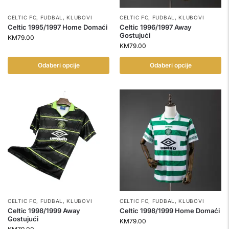
CELTIC FC
,
FUDBAL
,
KLUBOVI
CELTIC FC
,
FUDBAL
,
KLUBOVI
Celtic 1995/1997 Home Domaći
Celtic 1996/1997 Away
Gostujući
KM
79.00
KM
79.00
Odaberi opcije
Odaberi opcije
CELTIC FC
,
FUDBAL
,
KLUBOVI
CELTIC FC
,
FUDBAL
,
KLUBOVI
Celtic 1998/1999 Away
Celtic 1998/1999 Home Domaći
Gostujući
KM
79.00