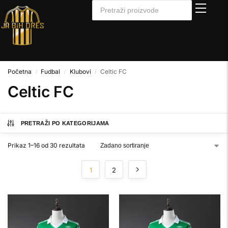
Početna
Fudbal
Klubovi
Celtic FC
/
/
/
Celtic FC
PRETRAŽI PO KATEGORIJAMA
Prikaz 1–16 od 30 rezultata
1
2