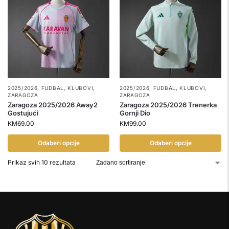
2025/2026
,
FUDBAL
,
KLUBOVI
,
2025/2026
,
FUDBAL
,
KLUBOVI
,
ZARAGOZA
ZARAGOZA
Zaragoza 2025/2026 Away2
Zaragoza 2025/2026 Trenerka
Gostujući
Gornji Dio
KM
69.00
KM
99.00
Odaberi opcije
Odaberi opcije
Prikaz svih 10 rezultata