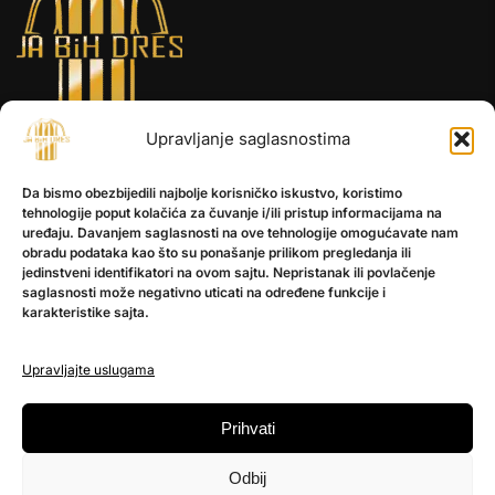
Upravljanje saglasnostima
INFORMACIJE
Da bismo obezbijedili najbolje korisničko iskustvo, koristimo
O nama
tehnologije poput kolačića za čuvanje i/ili pristup informacijama na
Kontakt
uređaju. Davanjem saglasnosti na ove tehnologije omogućavate nam
obradu podataka kao što su ponašanje prilikom pregledanja ili
jedinstveni identifikatori na ovom sajtu. Nepristanak ili povlačenje
saglasnosti može negativno uticati na određene funkcije i
POMOĆ
karakteristike sajta.
Česta pitanja
Politika privatnosti
Upravljajte uslugama
PRATITE NAS
Prihvati
Instagram
Odbij
OLX