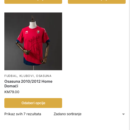
FUDBAL
,
KLUBOVI
,
OSASUNA
Osasuna 2010/2012 Home
Domaći
KM
79.00
Odaberi opcije
Prikaz svih 7 rezultata