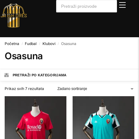
Početna
Fudbal
Klubovi
Osasuna
/
/
/
Osasuna
PRETRAŽI PO KATEGORIJAMA
Prikaz svih 7 rezultata