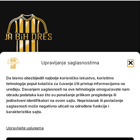
Upravljanje saglasnostima
INFORMACIJE
Da bismo obezbijedili najbolje korisničko iskustvo, koristimo
O nama
tehnologije poput kolačića za čuvanje i/ili pristup informacijama na
Kontakt
uređaju. Davanjem saglasnosti na ove tehnologije omogućavate nam
obradu podataka kao što su ponašanje prilikom pregledanja ili
jedinstveni identifikatori na ovom sajtu. Nepristanak ili povlačenje
saglasnosti može negativno uticati na određene funkcije i
POMOĆ
karakteristike sajta.
Česta pitanja
Politika privatnosti
Upravljajte uslugama