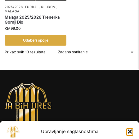
2025/2026
,
FUDBAL
,
KLUBOVI
,
MALAGA
Malaga 2025/2026 Trenerka
Gornji Dio
KM
99.00
Odaberi opcije
Prikaz svih 13 rezultata
Upravljanje saglasnostima
INFORMACIJE