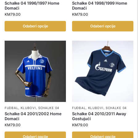
Schalke 04 1996/1997 Home
Schalke 04 1998/1999 Home
Domaći
Domaći
KM
79.00
KM
79.00
Odaberi opcije
Odaberi opcije
FUDBAL
,
KLUBOVI
,
SCHALKE 04
FUDBAL
,
KLUBOVI
,
SCHALKE 04
Schalke 04 2001/2002 Home
Schalke 04 2010/2011 Away
Domaći
Gostujući
KM
79.00
KM
79.00
Odaberi opcije
Odaberi opcije