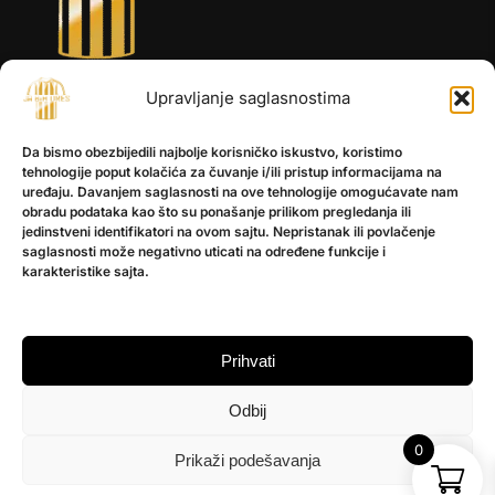
INFORMACIJE
Upravljanje saglasnostima
O nama
Da bismo obezbijedili najbolje korisničko iskustvo, koristimo
Kontakt
tehnologije poput kolačića za čuvanje i/ili pristup informacijama na
uređaju. Davanjem saglasnosti na ove tehnologije omogućavate nam
obradu podataka kao što su ponašanje prilikom pregledanja ili
POMOĆ
jedinstveni identifikatori na ovom sajtu. Nepristanak ili povlačenje
saglasnosti može negativno uticati na određene funkcije i
Česta pitanja
karakteristike sajta.
Politika privatnosti
PRATITE NAS
Prihvati
Instagram
Odbij
OLX
TikTok
0
Prikaži podešavanja
© 2025 Ja BiH Dres