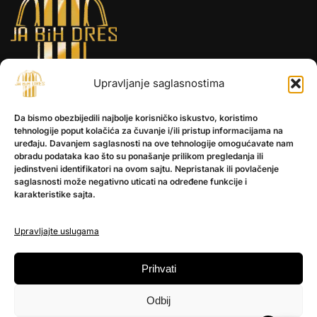
Upravljanje saglasnostima
INFORMACIJE
Da bismo obezbijedili najbolje korisničko iskustvo, koristimo
O nama
tehnologije poput kolačića za čuvanje i/ili pristup informacijama na
uređaju. Davanjem saglasnosti na ove tehnologije omogućavate nam
Kontakt
obradu podataka kao što su ponašanje prilikom pregledanja ili
jedinstveni identifikatori na ovom sajtu. Nepristanak ili povlačenje
saglasnosti može negativno uticati na određene funkcije i
karakteristike sajta.
POMOĆ
Česta pitanja
Upravljajte uslugama
Politika privatnosti
Prihvati
PRATITE NAS
Instagram
Odbij
OLX