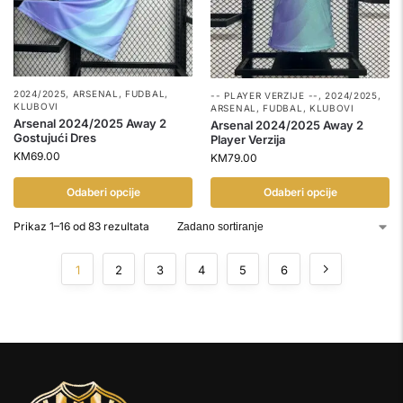
2024/2025
,
ARSENAL
,
FUDBAL
,
-- PLAYER VERZIJE --
,
2024/2025
,
KLUBOVI
ARSENAL
,
FUDBAL
,
KLUBOVI
Arsenal 2024/2025 Away 2
Arsenal 2024/2025 Away 2
Gostujući Dres
Player Verzija
KM
69.00
KM
79.00
Odaberi opcije
Odaberi opcije
Prikaz 1–16 od 83 rezultata
1
2
3
4
5
6