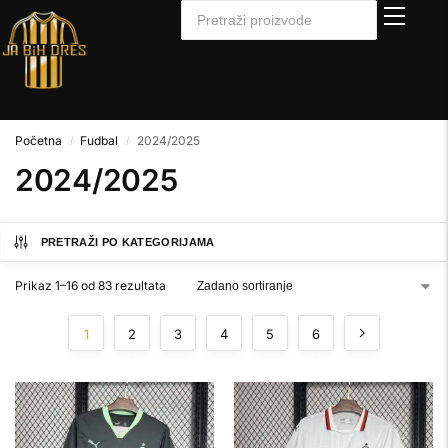
Početna
Fudbal
2024/2025
/
/
2024/2025
PRETRAŽI PO KATEGORIJAMA
Prikaz 1–16 od 83 rezultata
1
2
3
4
5
6