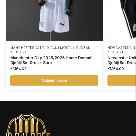
MANCHESTER CITY
,
DJEČIJI MODELI
,
FUDBAL
,
NEWCASTLE UN
KLUBOVI
KLUBOVI
Manchester City 2025/2026 Home Domaći
Newcastle Un
Dječiji Set Dres + Šorc
Dječiji Set Dre
KM
64.00
KM
64.00
Odaberi opcije