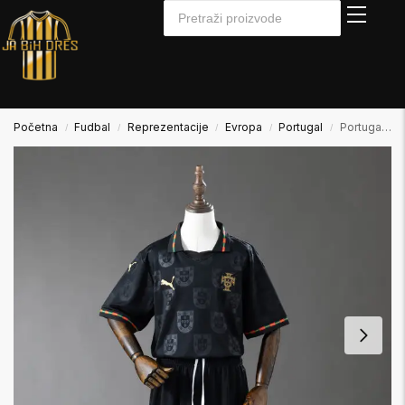
Početna
Fudbal
Reprezentacije
Evropa
Portugal
Portugal 2025/2026 Special Edition Dječiji Set Dres + Šorc
/
/
/
/
/