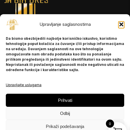
Upravljanje saglasnostima
INFORMACIJE
Da bismo obezbijedili najbolje korisničko iskustvo, koristimo
O nama
tehnologije poput kolačića za čuvanje i/ili pristup informacijama
Kontakt
na uređaju. Davanjem saglasnosti na ove tehnologije
omogućavate nam obradu podataka kao što su ponašanje
prilikom pregledanja ili jedinstveni identifikatori na ovom sajtu.
Nepristanak ili povlačenje saglasnosti može negativno uticati na
POMOĆ
određene funkcije i karakteristike sajta.
Česta pitanja
Politika privatnosti
Upravljajte uslugama
PRATITE NAS
Prihvati
Instagram
Odbij
OLX
TikTok
0
Prikaži podešavanja