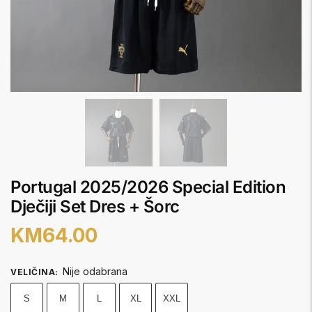
Portugal 2025/2026 Special Edition
Dječiji Set Dres + Šorc
KM
64.00
Nije odabrana
VELIČINA
:
S
M
L
XL
XXL