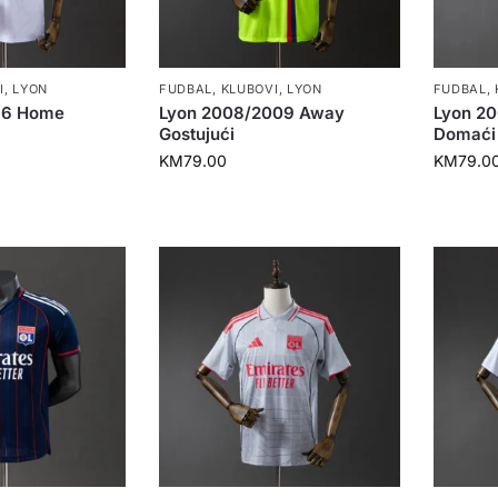
I
,
LYON
FUDBAL
,
KLUBOVI
,
LYON
FUDBAL
,
96 Home
Lyon 2008/2009 Away
Lyon 2
Gostujući
Domaći
KM
79.00
KM
79.0