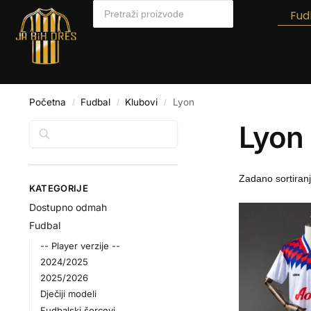
Fud
Početna
Fudbal
Klubovi
Lyon
/
/
/
Lyon
Pretraga
KATEGORIJE
Dostupno odmah
Fudbal
-- Player verzije --
2024/2025
2025/2026
Dječiji modeli
Fudbalski šorcevi