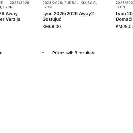
E --
,
2025/2026
,
2025/2026
,
FUDBAL
,
KLUBOVI
,
2025/20
I
,
LYON
LYON
LYON
26 Away
Lyon 2025/2026 Away2
Lyon 2
er Verzija
Gostujući
Domaći
KM
69.00
KM
69.0
Prikaz svih 8 rezultata