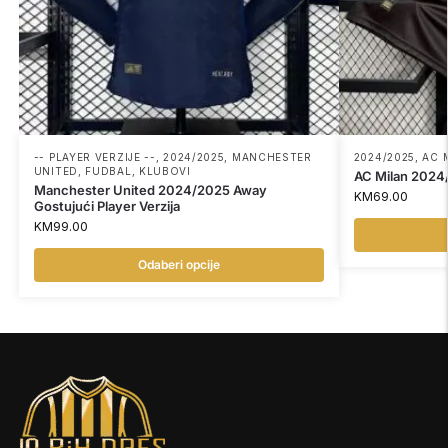
-- PLAYER VERZIJE --
,
2024/2025
,
MANCHESTER
2024/2025
,
AC 
UNITED
,
FUDBAL
,
KLUBOVI
AC Milan 2024/
Manchester United 2024/2025 Away
KM
69.00
Gostujući Player Verzija
KM
99.00
Odaberi opcije