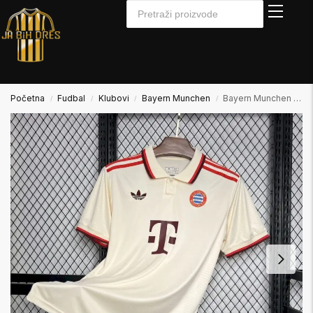
Početna
Fudbal
Klubovi
Bayern Munchen
Bayern Munchen 2024/2025 Away 2 Gostujući Dres
/
/
/
/