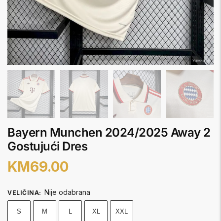
Bayern Munchen 2024/2025 Away 2
Gostujući Dres
KM
69.00
Nije odabrana
VELIČINA
:
S
M
L
XL
XXL