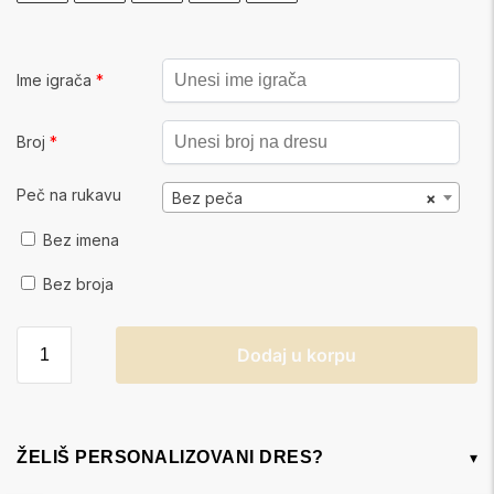
Ime igrača
*
Broj
*
Peč na rukavu
Bez peča
×
Bez imena
Bez broja
Dodaj u korpu
ŽELIŠ PERSONALIZOVANI DRES?
▾