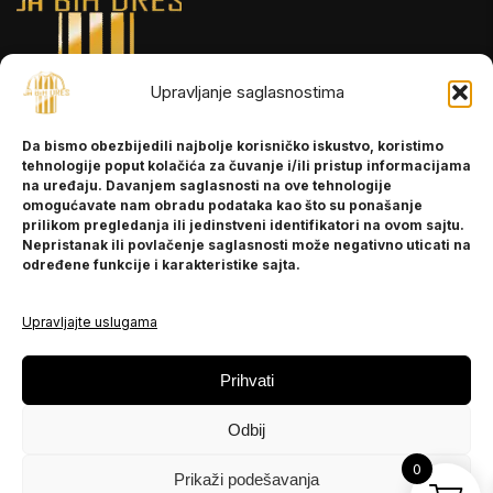
Upravljanje saglasnostima
INFORMACIJE
Da bismo obezbijedili najbolje korisničko iskustvo, koristimo
O nama
tehnologije poput kolačića za čuvanje i/ili pristup informacijama
Kontakt
na uređaju. Davanjem saglasnosti na ove tehnologije
omogućavate nam obradu podataka kao što su ponašanje
prilikom pregledanja ili jedinstveni identifikatori na ovom sajtu.
Nepristanak ili povlačenje saglasnosti može negativno uticati na
POMOĆ
određene funkcije i karakteristike sajta.
Česta pitanja
Politika privatnosti
Upravljajte uslugama
PRATITE NAS
Prihvati
Instagram
Odbij
OLX
TikTok
0
Prikaži podešavanja