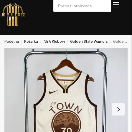
Početna
Košarka
NBA Klubovi
Golden State Warriors
Golden State Warriors Košarkaški NBA Dres
/
/
/
/