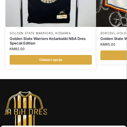
GOLDEN STATE WARRIORS
,
KOŠARKA
ŠORCEVI
,
GOLD
Golden State Warriors Košarkaški NBA Dres
Golden State W
Special Edition
KM
65.00
KM
82.00
Odaberi opcije