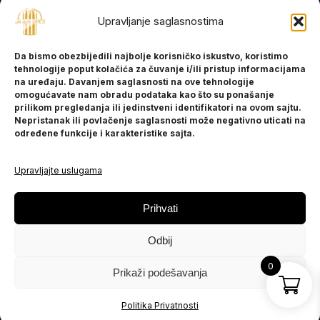
Upravljanje saglasnostima
INFORMACIJE
Da bismo obezbijedili najbolje korisničko iskustvo, koristimo
O nama
tehnologije poput kolačića za čuvanje i/ili pristup informacijama
Kontakt
na uređaju. Davanjem saglasnosti na ove tehnologije
omogućavate nam obradu podataka kao što su ponašanje
prilikom pregledanja ili jedinstveni identifikatori na ovom sajtu.
Nepristanak ili povlačenje saglasnosti može negativno uticati na
POMOĆ
određene funkcije i karakteristike sajta.
Česta pitanja
Politika privatnosti
Upravljajte uslugama
PRATITE NAS
Prihvati
Instagram
Odbij
OLX
TikTok
0
Prikaži podešavanja
© 2025 Ja BiH Dres
Politika Privatnosti