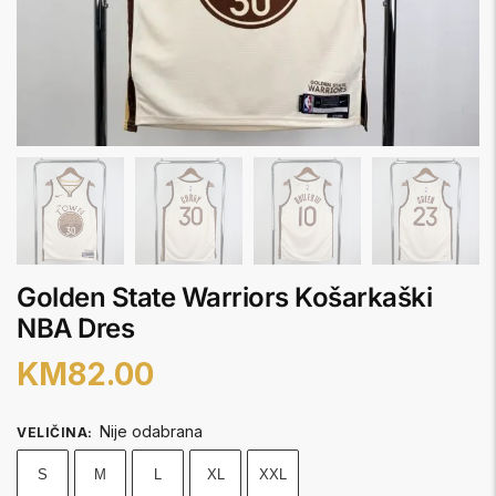
Golden State Warriors Košarkaški
NBA Dres
KM
82.00
Nije odabrana
VELIČINA
:
S
M
L
XL
XXL