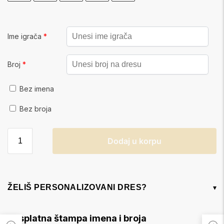
Ime igrača
*
Broj
*
Bez imena
Bez broja
Dodaj u korpu
ŽELIŠ PERSONALIZOVANI DRES?
▾
Besplatna štampa imena i broja