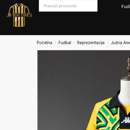
Fud
Početna
Fudbal
Reprezentacije
Južna Ame
/
/
/