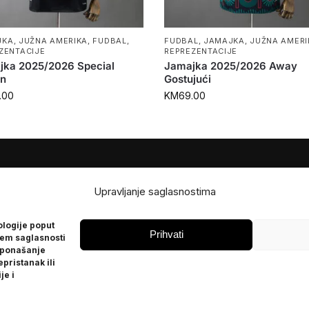
JKA
,
JUŽNA AMERIKA
,
FUDBAL
,
FUDBAL
,
JAMAJKA
,
JUŽNA AMERI
ZENTACIJE
REPREZENTACIJE
jka 2025/2026 Special
Jamajka 2025/2026 Away
on
Gostujući
.00
KM
69.00
JE
POMOĆ
Upravljanje saglasnostima
Česta pitanja
ologije poput
Politika privatnosti
Prihvati
jem saglasnosti
 ponašanje
epristanak ili
je i