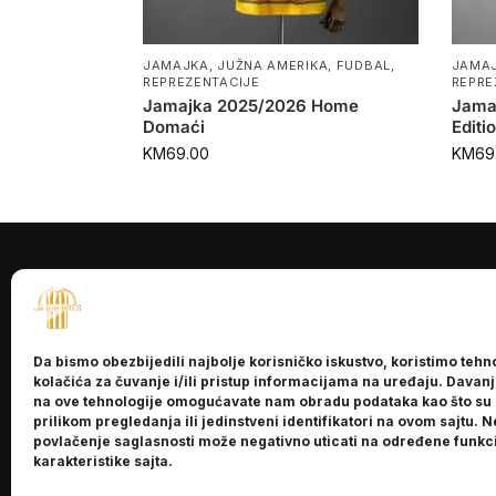
JAMAJKA
,
JUŽNA AMERIKA
,
FUDBAL
,
JAMA
REPREZENTACIJE
REPRE
Jamajka 2025/2026 Home
Jama
Domaći
Editi
KM
69.00
KM
69
INFORMACI
O nama
Da bismo obezbijedili najbolje korisničko iskustvo, koristimo tehn
Kontakt
kolačića za čuvanje i/ili pristup informacijama na uređaju. Davan
na ove tehnologije omogućavate nam obradu podataka kao što su
prilikom pregledanja ili jedinstveni identifikatori na ovom sajtu. N
povlačenje saglasnosti može negativno uticati na određene funkci
karakteristike sajta.