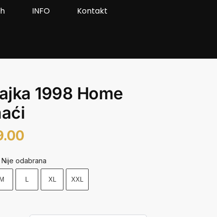
ah
INFO
Kontakt
ajka 1998 Home
aći
9.00
Nije odabrana
M
L
XL
XXL