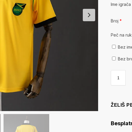
Ime igrač
Broj
*
Peč na ru
Bez im
Bez br
ŽELIŠ 
Besplat