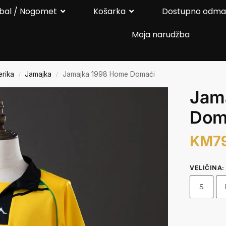
bal / Nogomet
Košarka
Dostupno odm
Moja narudžba
rika
Jamajka
Jamajka 1998 Home Domaći
/
/
Jam
Dom
KM
7
VELIČINA
:
S