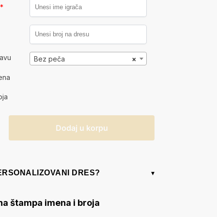
a
*
kavu
Bez peča
×
ena
oja
Dodaj u korpu
PERSONALIZOVANI DRES?
▾
na štampa imena i broja