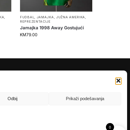
KA
,
FUDBAL
,
JAMAJKA
,
JUŽNA AMERIKA
,
REPREZENTACIJE
Jamajka 1998 Away Gostujući
KM
79.00
PRATITE NAS
Instagram
OLX
Odbij
Prikaži podešavanja
TikTok
0