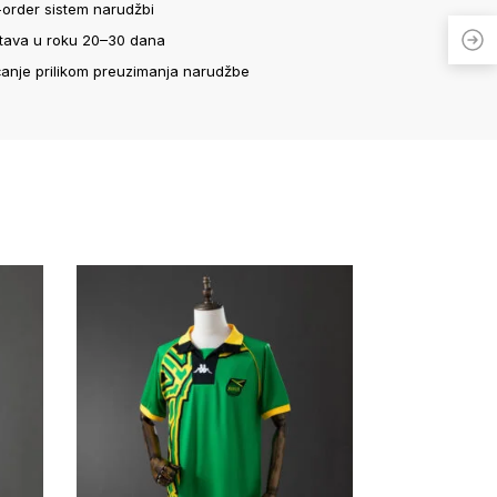
-order sistem narudžbi
tava u roku 20–30 dana
ćanje prilikom preuzimanja narudžbe