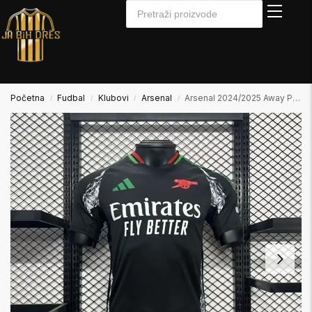
Početna
Fudbal
Klubovi
Arsenal
Arsenal 2024/2025 Away Player Verzija
/
/
/
/