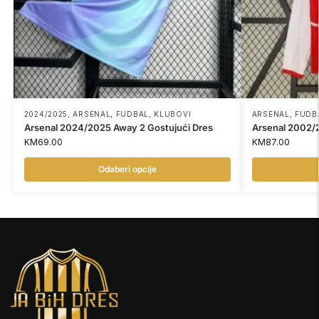
2024/2025
,
ARSENAL
,
FUDBAL
,
KLUBOVI
ARSENAL
,
FUDB
Arsenal 2024/2025 Away 2 Gostujući Dres
Arsenal 2002/
KM
69.00
KM
87.00
Odaberi opcije