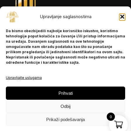
Upravljanje saglasnostima
INFORMACIJE
Da bismo obezbijedili najbolje korisničko iskustvo, koristimo
O nama
tehnologije poput kolačića za čuvanje i/ili pristup informacijama
Kontakt
na uređaju. Davanjem saglasnosti na ove tehnologije
omogućavate nam obradu podataka kao što su ponašanje
prilikom pregledanja ili jedinstveni identifikatori na ovom sajtu.
Nepristanak ili povlačenje saglasnosti može negativno uticati na
POMOĆ
određene funkcije i karakteristike sajta.
Česta pitanja
Politika privatnosti
Upravljajte uslugama
PRATITE NAS
Prihvati
Instagram
Odbij
OLX
TikTok
0
Prikaži podešavanja
© 2025 Ja BiH Dres