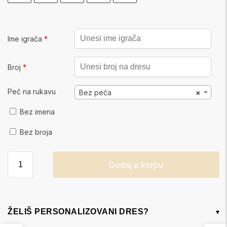
Ime igrača
*
Broj
*
Peč na rukavu
Bez peča
×
Bez imena
Bez broja
Dodaj u korpu
ŽELIŠ PERSONALIZOVANI DRES?
▾