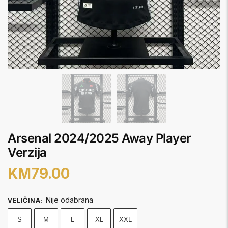
Arsenal 2024/2025 Away Player
Verzija
KM
79.00
Nije odabrana
VELIČINA
:
S
M
L
XL
XXL