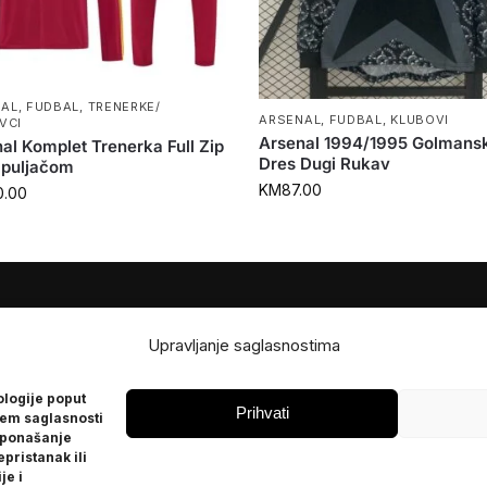
NAL
,
FUDBAL
,
TRENERKE/
ARSENAL
,
FUDBAL
,
KLUBOVI
VCI
Arsenal 1994/1995 Golmans
al Komplet Trenerka Full Zip
Dres Dugi Rukav
apuljačom
KM
87.00
0.00
JE
POMOĆ
Upravljanje saglasnostima
Česta pitanja
ologije poput
Politika privatnosti
Prihvati
jem saglasnosti
 ponašanje
epristanak ili
je i