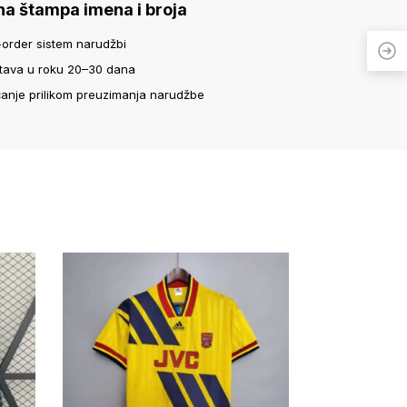
na štampa imena i broja
-order sistem narudžbi
tava u roku 20–30 dana
ćanje prilikom preuzimanja narudžbe