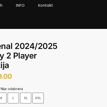
ah
INFO
Kontakt
enal 2024/2025
 2 Player
ija
9.00
Nije odabrana
M
L
XL
XXL