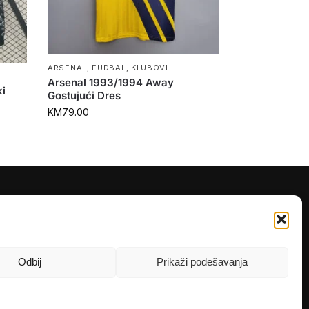
ARSENAL
,
FUDBAL
,
KLUBOVI
Arsenal 1993/1994 Away
ki
Gostujući Dres
KM
79.00
PRATITE NAS
Instagram
OLX
Odbij
Prikaži podešavanja
TikTok