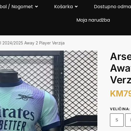
bal / Nogomet
Košarka
Dostupno odm
Moja narudžba
l 2024/2025 Away 2 Player Verzija
Ars
Away
Verz
KM
7
VELIČINA
:
S