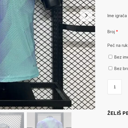
Ime igrač
Broj
*
Peč na ru
Bez im
Bez br
ŽELIŠ 