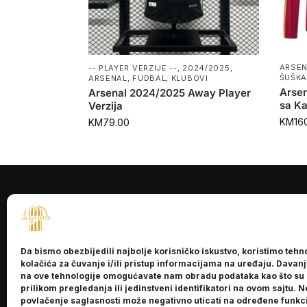
ARSE
-- PLAYER VERZIJE --
,
2024/2025
,
ŠUŠKA
ARSENAL
,
FUDBAL
,
KLUBOVI
Arsen
Arsenal 2024/2025 Away Player
sa K
Verzija
KM
16
KM
79.00
INFORMACI
O nama
Da bismo obezbijedili najbolje korisničko iskustvo, koristimo tehn
Kontakt
kolačića za čuvanje i/ili pristup informacijama na uređaju. Davan
na ove tehnologije omogućavate nam obradu podataka kao što su
prilikom pregledanja ili jedinstveni identifikatori na ovom sajtu. N
povlačenje saglasnosti može negativno uticati na određene funkci