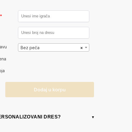
a
*
kavu
Bez peča
×
ena
oja
Dodaj u korpu
PERSONALIZOVANI DRES?
▾