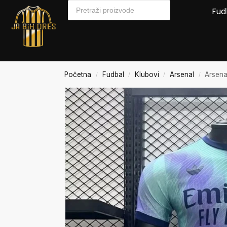
Fud
Početna
Fudbal
Klubovi
Arsenal
Arsena
/
/
/
/