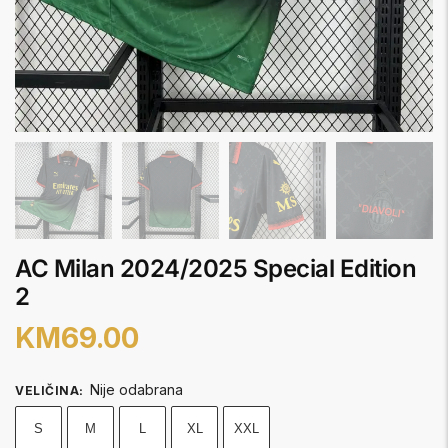
AC Milan 2024/2025 Special Edition
2
KM
69.00
Nije odabrana
VELIČINA
:
S
M
L
XL
XXL