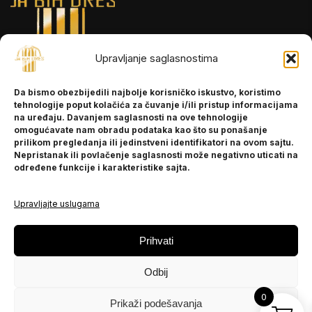
Upravljanje saglasnostima
INFORMACIJE
Da bismo obezbijedili najbolje korisničko iskustvo, koristimo
O nama
tehnologije poput kolačića za čuvanje i/ili pristup informacijama
Kontakt
na uređaju. Davanjem saglasnosti na ove tehnologije
omogućavate nam obradu podataka kao što su ponašanje
prilikom pregledanja ili jedinstveni identifikatori na ovom sajtu.
Nepristanak ili povlačenje saglasnosti može negativno uticati na
POMOĆ
određene funkcije i karakteristike sajta.
Česta pitanja
Politika privatnosti
Upravljajte uslugama
PRATITE NAS
Prihvati
Instagram
Odbij
OLX
TikTok
0
Prikaži podešavanja