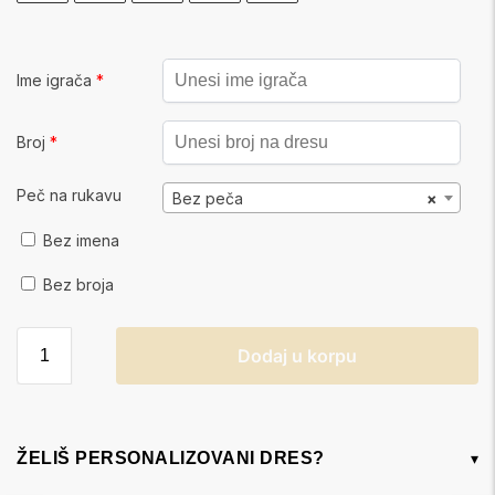
Ime igrača
*
Broj
*
Peč na rukavu
Bez peča
×
Bez imena
Bez broja
Dodaj u korpu
ŽELIŠ PERSONALIZOVANI DRES?
▾