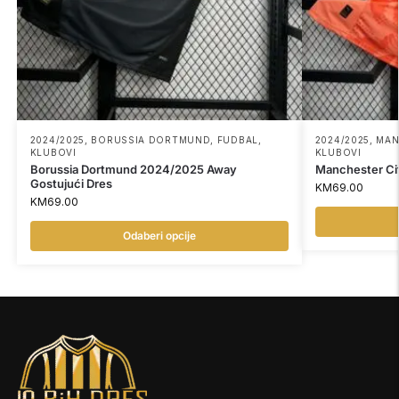
2024/2025
,
BORUSSIA DORTMUND
,
FUDBAL
,
2024/2025
,
MAN
KLUBOVI
KLUBOVI
Borussia Dortmund 2024/2025 Away
Manchester Ci
Gostujući Dres
KM
69.00
KM
69.00
Odaberi opcije