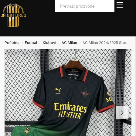
Početna
Fudbal
Klubovi
AC Milan
AC Milan 2024/2025 Special Edition 2
/
/
/
/