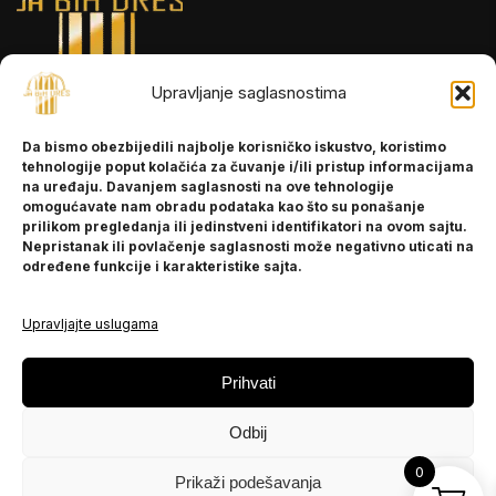
Upravljanje saglasnostima
INFORMACIJE
Da bismo obezbijedili najbolje korisničko iskustvo, koristimo
O nama
tehnologije poput kolačića za čuvanje i/ili pristup informacijama
Kontakt
na uređaju. Davanjem saglasnosti na ove tehnologije
omogućavate nam obradu podataka kao što su ponašanje
prilikom pregledanja ili jedinstveni identifikatori na ovom sajtu.
Nepristanak ili povlačenje saglasnosti može negativno uticati na
POMOĆ
određene funkcije i karakteristike sajta.
Česta pitanja
Politika privatnosti
Upravljajte uslugama
PRATITE NAS
Prihvati
Instagram
Odbij
OLX
TikTok
0
Prikaži podešavanja