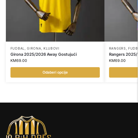
FUDBAL
,
GIRONA
,
KLUBOVI
RANGERS
,
FUDB
Girona 2025/2026 Away Gostujući
Rangers 2025
KM
69.00
KM
69.00
Odaberi opcije