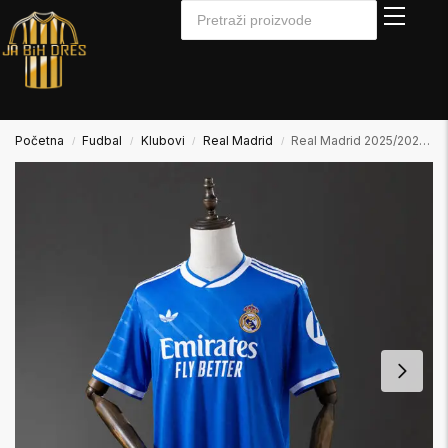
Početna
Fudbal
Klubovi
Real Madrid
Real Madrid 2025/2026 Away2 Gostujući Dres
/
/
/
/