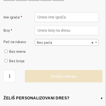
Ime igrača
*
Broj
*
Peč na rukavu
Bez peča
×
Bez imena
Bez broja
Dodaj u korpu
ŽELIŠ PERSONALIZOVANI DRES?
▾