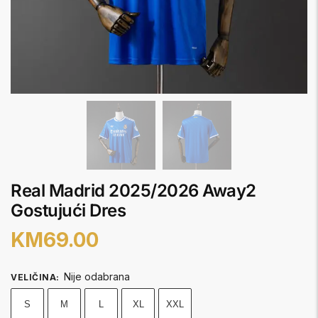
Real Madrid 2025/2026 Away2
Gostujući Dres
KM
69.00
Nije odabrana
VELIČINA
:
S
M
L
XL
XXL