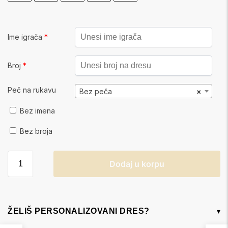
Ime igrača
*
Broj
*
Peč na rukavu
Bez peča
×
Bez imena
Bez broja
Dodaj u korpu
ŽELIŠ PERSONALIZOVANI DRES?
▾