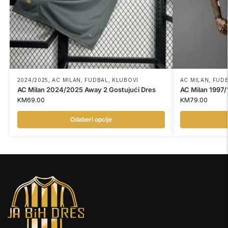
2024/2025
,
AC MILAN
,
FUDBAL
,
KLUBOVI
AC MILAN
,
FUD
AC Milan 2024/2025 Away 2 Gostujući Dres
AC Milan 1997
KM
69.00
KM
79.00
Odaberi opcije