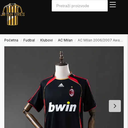
Početna
Fudbal
Klubovi
AC Milan
AC Milan 2006/2007 Away2 Gostujući
/
/
/
/