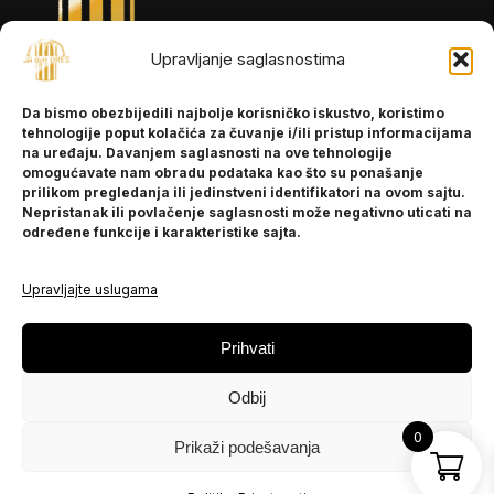
Upravljanje saglasnostima
INFORMACIJE
Da bismo obezbijedili najbolje korisničko iskustvo, koristimo
O nama
tehnologije poput kolačića za čuvanje i/ili pristup informacijama
Kontakt
na uređaju. Davanjem saglasnosti na ove tehnologije
omogućavate nam obradu podataka kao što su ponašanje
prilikom pregledanja ili jedinstveni identifikatori na ovom sajtu.
Nepristanak ili povlačenje saglasnosti može negativno uticati na
POMOĆ
određene funkcije i karakteristike sajta.
Česta pitanja
Politika privatnosti
Upravljajte uslugama
PRATITE NAS
Prihvati
Instagram
Odbij
OLX
TikTok
0
Prikaži podešavanja
© 2025 Ja BiH Dres