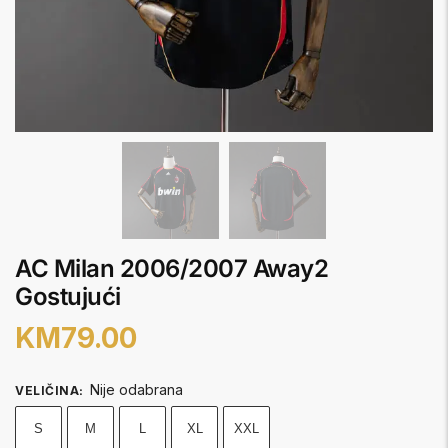
AC Milan 2006/2007 Away2
Gostujući
KM
79.00
Nije odabrana
VELIČINA
:
S
M
L
XL
XXL