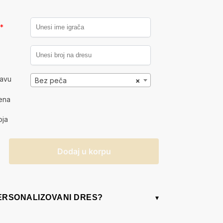
a
*
kavu
Bez peča
×
ena
oja
Dodaj u korpu
PERSONALIZOVANI DRES?
▾