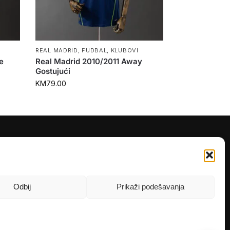
REAL MADRID
,
FUDBAL
,
KLUBOVI
e
Real Madrid 2010/2011 Away
Gostujući
KM
79.00
PRATITE NAS
Instagram
OLX
Odbij
Prikaži podešavanja
TikTok