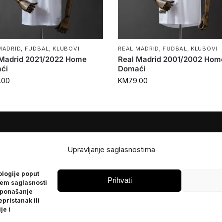
MADRID
,
FUDBAL
,
KLUBOVI
REAL MADRID
,
FUDBAL
,
KLUBOVI
 Madrid 2021/2022 Home
Real Madrid 2001/2002 Hom
ći
Domaći
.00
KM
79.00
JE
POMOĆ
Upravljanje saglasnostima
Česta pitanja
ologije poput
Politika privatnosti
Prihvati
jem saglasnosti
 ponašanje
epristanak ili
je i