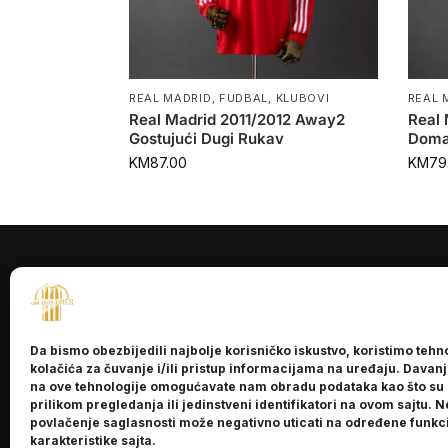
REAL MADRID
,
FUDBAL
,
KLUBOVI
REAL 
Real Madrid 2011/2012 Away2
Real
Gostujući Dugi Rukav
Doma
KM
87.00
KM
79
INFORMACI
O nama
Da bismo obezbijedili najbolje korisničko iskustvo, koristimo tehn
Kontakt
kolačića za čuvanje i/ili pristup informacijama na uređaju. Davan
na ove tehnologije omogućavate nam obradu podataka kao što su
prilikom pregledanja ili jedinstveni identifikatori na ovom sajtu. N
povlačenje saglasnosti može negativno uticati na određene funkci
karakteristike sajta.