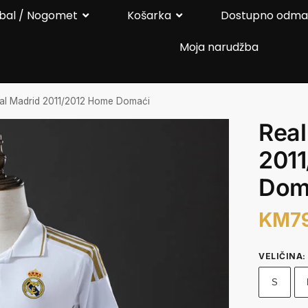
bal / Nogomet
Košarka
Dostupno odm
Moja narudžba
al Madrid 2011/2012 Home Domaći
Real
201
Dom
KM
7
VELIČINA
:
S