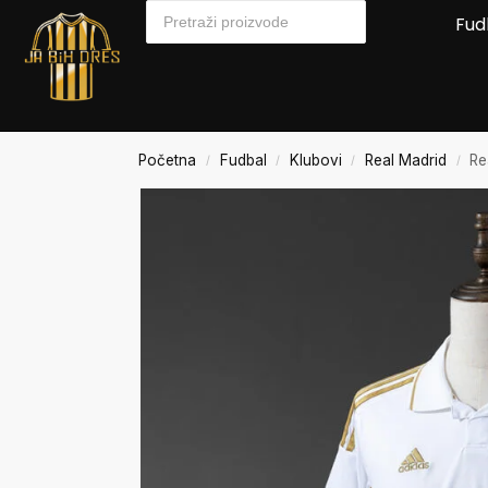
Fud
Početna
Fudbal
Klubovi
Real Madrid
Re
/
/
/
/