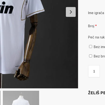
Ime igrač
Broj
*
Peč na ru
Bez im
Bez br
ŽELIŠ 