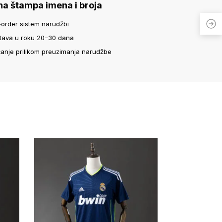
na štampa imena i broja
-order sistem narudžbi
tava u roku 20–30 dana
ćanje prilikom preuzimanja narudžbe