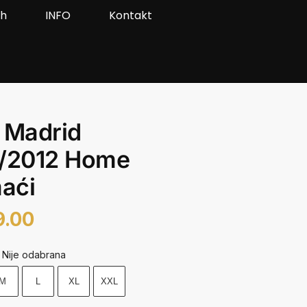
ah
INFO
Kontakt
 Madrid
1/2012 Home
aći
9.00
Nije odabrana
M
L
XL
XXL