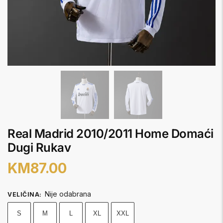
Real Madrid 2010/2011 Home Domaći
Dugi Rukav
KM
87.00
Nije odabrana
VELIČINA
:
S
M
L
XL
XXL