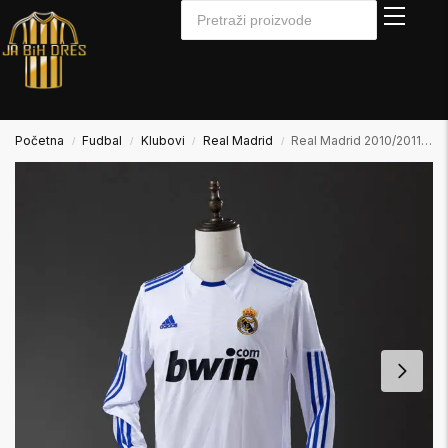
Početna
Fudbal
Klubovi
Real Madrid
Real Madrid 2010/2011 Home Domaći Dugi Rukav
/
/
/
/