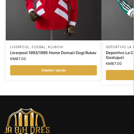
LIVERPOOL
,
FUDBAL
,
KLUBOVI
DEPORTIVO LA
Liverpool 1993/1995 Home Domaći Dugi Rukav
Deportivo La 
Gostujući
KM
87.00
KM
87.00
Odaberi opcije