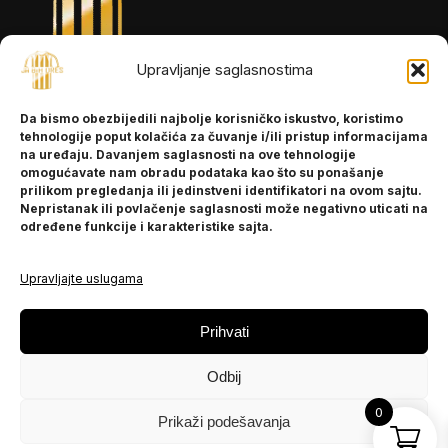
Upravljanje saglasnostima
INFORMACIJE
Da bismo obezbijedili najbolje korisničko iskustvo, koristimo
O nama
tehnologije poput kolačića za čuvanje i/ili pristup informacijama
Kontakt
na uređaju. Davanjem saglasnosti na ove tehnologije
omogućavate nam obradu podataka kao što su ponašanje
prilikom pregledanja ili jedinstveni identifikatori na ovom sajtu.
Nepristanak ili povlačenje saglasnosti može negativno uticati na
POMOĆ
određene funkcije i karakteristike sajta.
Česta pitanja
Politika privatnosti
Upravljajte uslugama
PRATITE NAS
Prihvati
Instagram
Odbij
OLX
TikTok
0
Prikaži podešavanja