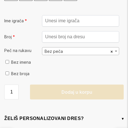
Ime igrača
*
Broj
*
Peč na rukavu
Bez peča
×
Bez imena
Bez broja
Dodaj u korpu
ŽELIŠ PERSONALIZOVANI DRES?
▾