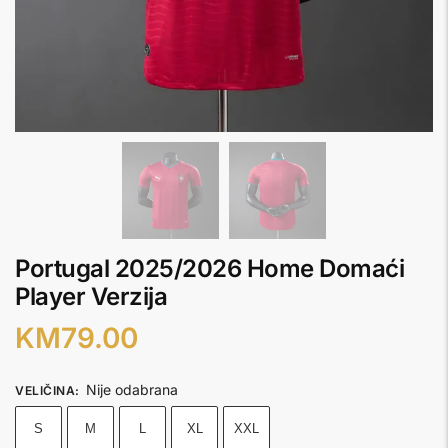
Portugal 2025/2026 Home Domaći
Player Verzija
KM
79.00
Nije odabrana
VELIČINA
:
S
M
L
XL
XXL