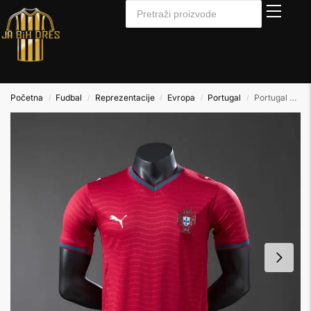
Početna
Fudbal
Reprezentacije
Evropa
Portugal
Portugal 2025/2026 Home Domaći Player Verzija
/
/
/
/
/