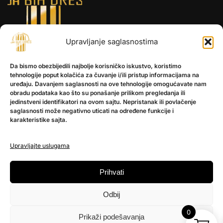
Upravljanje saglasnostima
INFORMACIJE
Da bismo obezbijedili najbolje korisničko iskustvo, koristimo
O nama
tehnologije poput kolačića za čuvanje i/ili pristup informacijama na
Kontakt
uređaju. Davanjem saglasnosti na ove tehnologije omogućavate nam
obradu podataka kao što su ponašanje prilikom pregledanja ili
jedinstveni identifikatori na ovom sajtu. Nepristanak ili povlačenje
saglasnosti može negativno uticati na određene funkcije i
POMOĆ
karakteristike sajta.
Česta pitanja
Politika privatnosti
Upravljajte uslugama
PRATITE NAS
Prihvati
Instagram
Odbij
OLX
TikTok
0
Prikaži podešavanja