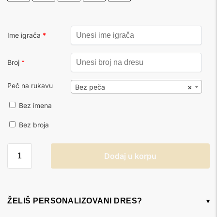
Ime igrača
*
Broj
*
Peč na rukavu
Bez peča
×
Bez imena
Bez broja
Dodaj u korpu
ŽELIŠ PERSONALIZOVANI DRES?
▾