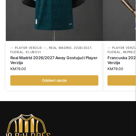
-- PLAYER VERZIJE --
,
REAL MADRID
,
2026/2027
,
-- PLAYER VERZI
FUDBAL
,
KLUBOVI
FUDBAL
,
REPREZ
Real Madrid 2026/2027 Away Gostujući Player
Francuska 2025
Verzija
Verzija
KM
79.00
KM
79.00
Odaberi opcije