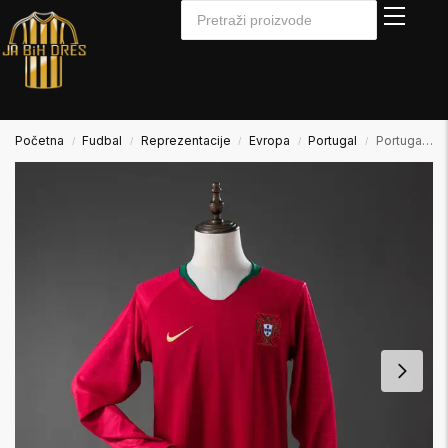
Početna
Fudbal
Reprezentacije
Evropa
Portugal
Portugal 2018 Home Domaći Dugi Rukav
/
/
/
/
/