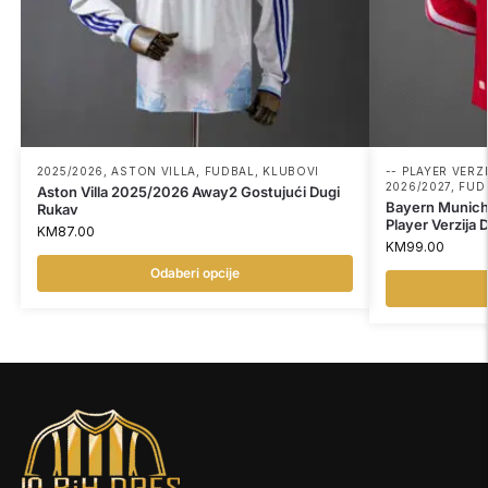
2025/2026
,
ASTON VILLA
,
FUDBAL
,
KLUBOVI
-- PLAYER VERZI
2026/2027
,
FUD
Aston Villa 2025/2026 Away2 Gostujući Dugi
Bayern Munic
Rukav
Player Verzija 
KM
87.00
KM
99.00
Odaberi opcije