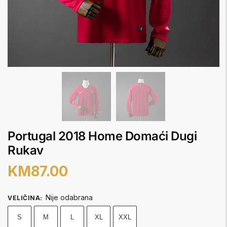
Portugal 2018 Home Domaći Dugi
Rukav
KM
87.00
Nije odabrana
VELIČINA
:
S
M
L
XL
XXL