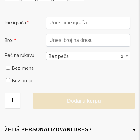
Ime igrača
*
Broj
*
Peč na rukavu
Bez peča
×
Bez imena
Bez broja
Dodaj u korpu
ŽELIŠ PERSONALIZOVANI DRES?
▾