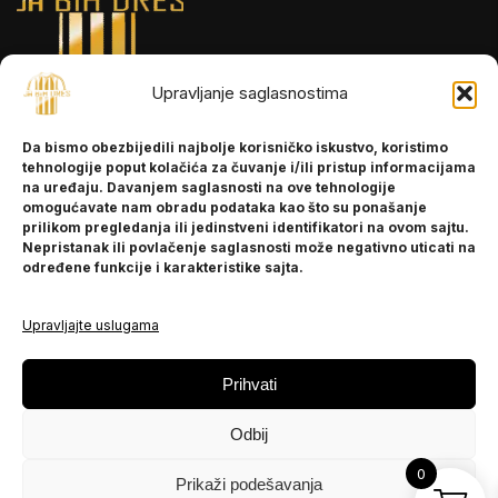
Upravljanje saglasnostima
INFORMACIJE
Da bismo obezbijedili najbolje korisničko iskustvo, koristimo
O nama
tehnologije poput kolačića za čuvanje i/ili pristup informacijama
Kontakt
na uređaju. Davanjem saglasnosti na ove tehnologije
omogućavate nam obradu podataka kao što su ponašanje
prilikom pregledanja ili jedinstveni identifikatori na ovom sajtu.
Nepristanak ili povlačenje saglasnosti može negativno uticati na
POMOĆ
određene funkcije i karakteristike sajta.
Česta pitanja
Politika privatnosti
Upravljajte uslugama
PRATITE NAS
Prihvati
Instagram
Odbij
OLX
TikTok
0
Prikaži podešavanja