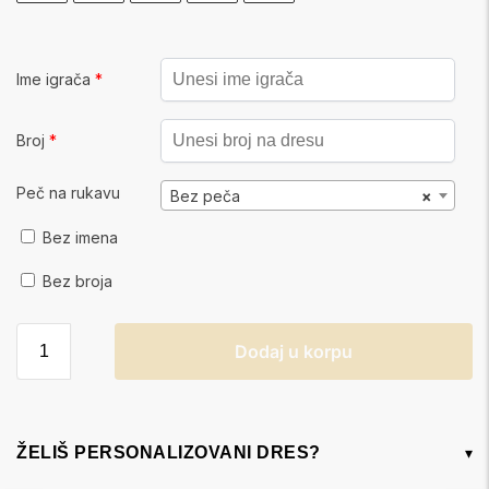
Ime igrača
*
Broj
*
Peč na rukavu
Bez peča
×
Bez imena
Bez broja
Dodaj u korpu
ŽELIŠ PERSONALIZOVANI DRES?
▾