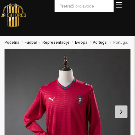
Početna
Fudbal
Reprezentacije
Evropa
Portugal
Portugal 2025/2026 Home Domaći Dugi Rukav
/
/
/
/
/