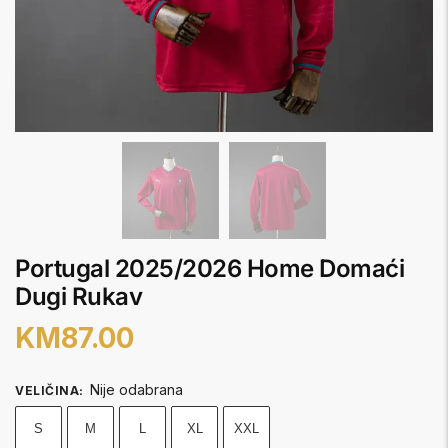
Portugal 2025/2026 Home Domaći
Dugi Rukav
KM
87.00
Nije odabrana
VELIČINA
:
S
M
L
XL
XXL