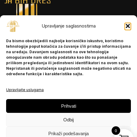
Upravljanje saglasnostima
INFORMACIJE
Da bismo obezbijedili najbolje korisničko iskustvo, koristimo
O nama
tehnologije poput kolačića za čuvanje i/ili pristup informacijama
Kontakt
na uređaju. Davanjem saglasnosti na ove tehnologije
omogućavate nam obradu podataka kao što su ponašanje
prilikom pregledanja ili jedinstveni identifikatori na ovom sajtu.
Nepristanak ili povlačenje saglasnosti može negativno uticati na
POMOĆ
određene funkcije i karakteristike sajta.
Česta pitanja
Politika privatnosti
Upravljajte uslugama
PRATITE NAS
Prihvati
Instagram
Odbij
OLX
TikTok
0
Prikaži podešavanja