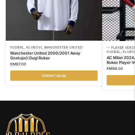
FUDBAL
,
KLUBOVI
,
MANCHESTER UNITED
-- PLAYER VERZI
FUDBAL
,
KLUBO
Manchester United 2000/2001 Away
AC Milan 2024
Gostujući Dugi Rukav
Rukav Player Ve
KM
87.00
KM
99.00
Odaberi opcije