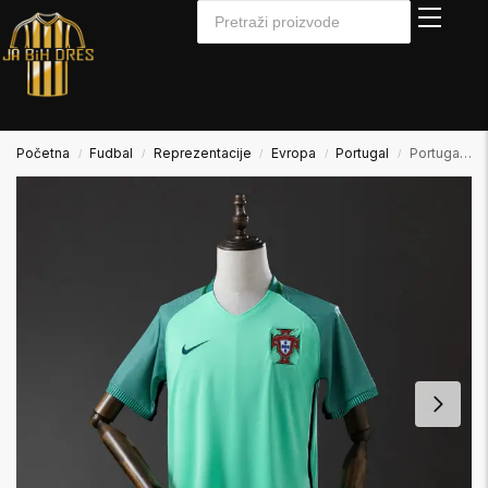
Početna
Fudbal
Reprezentacije
Evropa
Portugal
Portugal 2016 Away Gostujući
/
/
/
/
/