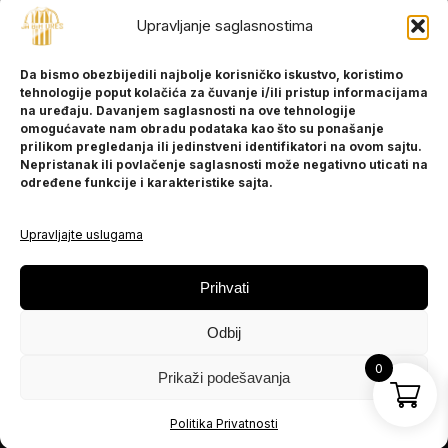
Upravljanje saglasnostima
INFORMACIJE
Da bismo obezbijedili najbolje korisničko iskustvo, koristimo
O nama
tehnologije poput kolačića za čuvanje i/ili pristup informacijama
Kontakt
na uređaju. Davanjem saglasnosti na ove tehnologije
omogućavate nam obradu podataka kao što su ponašanje
prilikom pregledanja ili jedinstveni identifikatori na ovom sajtu.
Nepristanak ili povlačenje saglasnosti može negativno uticati na
POMOĆ
određene funkcije i karakteristike sajta.
Česta pitanja
Politika privatnosti
Upravljajte uslugama
PRATITE NAS
Prihvati
Instagram
Odbij
OLX
TikTok
0
Prikaži podešavanja
© 2025 Ja BiH Dres
Politika Privatnosti