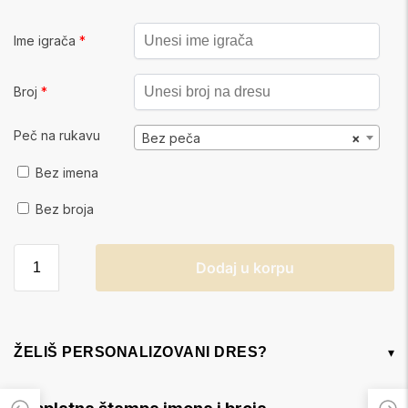
Ime igrača
*
Broj
*
Peč na rukavu
Bez peča
×
Bez imena
Bez broja
Dodaj u korpu
ŽELIŠ PERSONALIZOVANI DRES?
▾