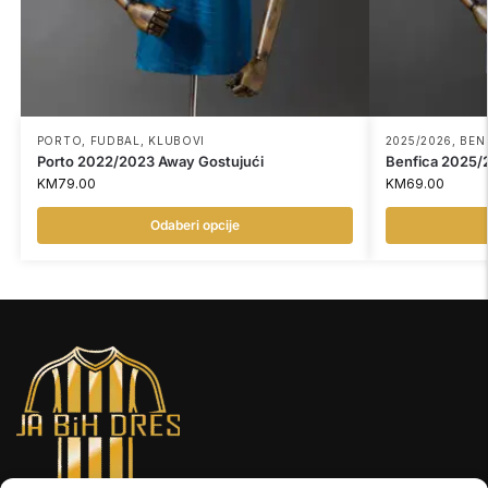
PORTO
,
FUDBAL
,
KLUBOVI
2025/2026
,
BEN
Porto 2022/2023 Away Gostujući
Benfica 2025/
KM
79.00
KM
69.00
Odaberi opcije