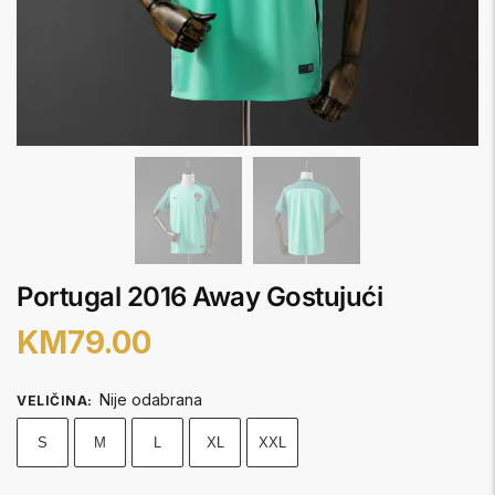
Portugal 2016 Away Gostujući
KM
79.00
Nije odabrana
VELIČINA
:
S
M
L
XL
XXL