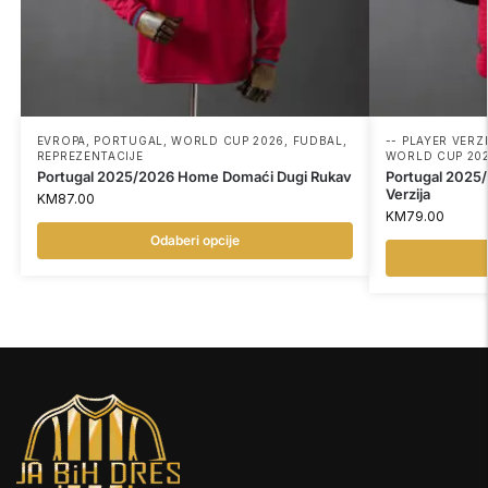
EVROPA
,
PORTUGAL
,
WORLD CUP 2026
,
FUDBAL
,
-- PLAYER VERZI
REPREZENTACIJE
WORLD CUP 20
Portugal 2025/2026 Home Domaći Dugi Rukav
Portugal 2025
Verzija
KM
87.00
KM
79.00
Odaberi opcije