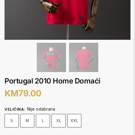
Portugal 2010 Home Domaći
KM
79.00
Nije odabrana
VELIČINA
:
S
M
L
XL
XXL