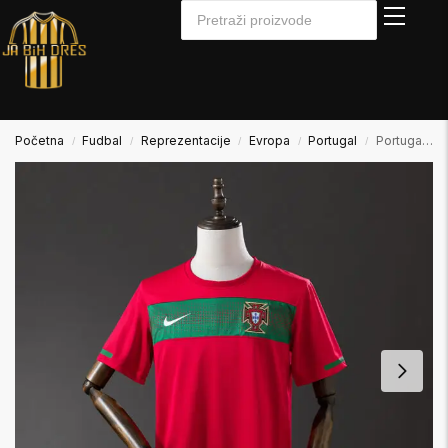
Početna
Fudbal
Reprezentacije
Evropa
Portugal
Portugal 2010 Home Domaći
/
/
/
/
/