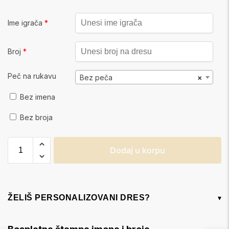
Ime igrača
*
Broj
*
Peč na rukavu
Bez peča
×
Bez imena
Bez broja
Dodaj u korpu
ŽELIŠ PERSONALIZOVANI DRES?
▾