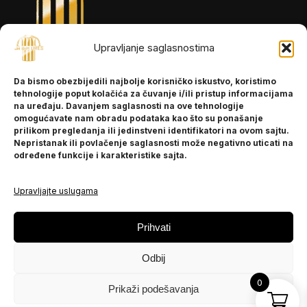
Upravljanje saglasnostima
INFORMACIJE
Da bismo obezbijedili najbolje korisničko iskustvo, koristimo
O nama
tehnologije poput kolačića za čuvanje i/ili pristup informacijama
Kontakt
na uređaju. Davanjem saglasnosti na ove tehnologije
omogućavate nam obradu podataka kao što su ponašanje
prilikom pregledanja ili jedinstveni identifikatori na ovom sajtu.
Nepristanak ili povlačenje saglasnosti može negativno uticati na
POMOĆ
određene funkcije i karakteristike sajta.
Česta pitanja
Politika privatnosti
Upravljajte uslugama
PRATITE NAS
Prihvati
Instagram
Odbij
OLX
TikTok
0
Prikaži podešavanja