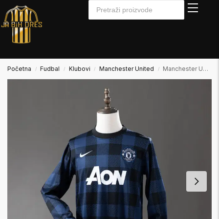
Početna
Fudbal
Klubovi
Manchester United
Manchester United 2013/2014 Away Gostujući Dugi Rukav
/
/
/
/