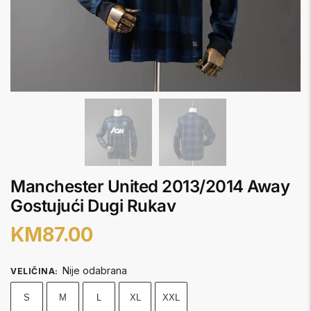
Manchester United 2013/2014 Away
Gostujući Dugi Rukav
KM
87.00
Nije odabrana
VELIČINA
:
S
M
L
XL
XXL