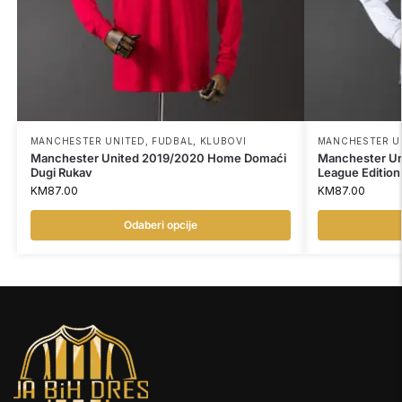
MANCHESTER UNITED
,
FUDBAL
,
KLUBOVI
MANCHESTER U
Manchester United 2019/2020 Home Domaći
Manchester Un
Dugi Rukav
League Edition
KM
87.00
KM
87.00
Odaberi opcije