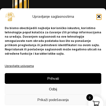
Upravljanje saglasnostima
INFORMACIJE
Da bismo obezbijedili najbolje korisničko iskustvo, koristimo
O nama
tehnologije poput kolačića za čuvanje i/ili pristup informacijama
Kontakt
na uređaju. Davanjem saglasnosti na ove tehnologije
omogućavate nam obradu podataka kao što su ponašanje
prilikom pregledanja ili jedinstveni identifikatori na ovom sajtu.
Nepristanak ili povlačenje saglasnosti može negativno uticati na
POMOĆ
određene funkcije i karakteristike sajta.
Česta pitanja
Politika privatnosti
Upravljajte uslugama
PRATITE NAS
Prihvati
Instagram
Odbij
OLX
TikTok
0
Prikaži podešavanja