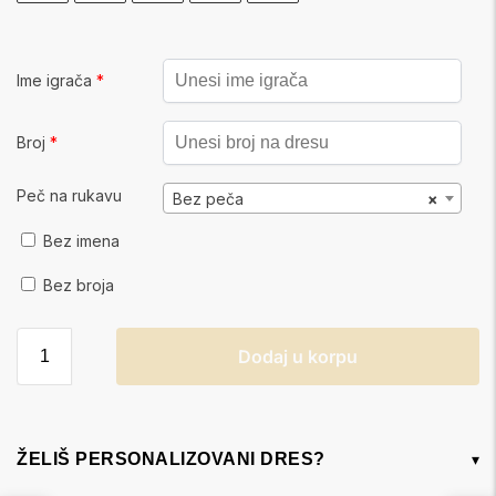
Ime igrača
*
Broj
*
Peč na rukavu
Bez peča
×
Bez imena
Bez broja
Dodaj u korpu
ŽELIŠ PERSONALIZOVANI DRES?
▾