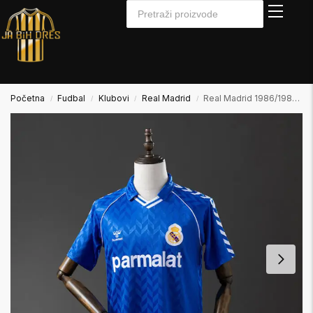
Početna
Fudbal
Klubovi
Real Madrid
Real Madrid 1986/1987 Away Gostujući
/
/
/
/