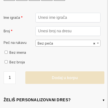
Ime igrača
*
Broj
*
Peč na rukavu
Bez peča
×
Bez imena
Bez broja
Dodaj u korpu
ŽELIŠ PERSONALIZOVANI DRES?
▾