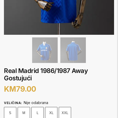
Real Madrid 1986/1987 Away
Gostujući
KM
79.00
Nije odabrana
VELIČINA
:
S
M
L
XL
XXL