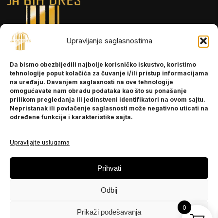
Upravljanje saglasnostima
INFORMACIJE
Da bismo obezbijedili najbolje korisničko iskustvo, koristimo
O nama
tehnologije poput kolačića za čuvanje i/ili pristup informacijama
Kontakt
na uređaju. Davanjem saglasnosti na ove tehnologije
omogućavate nam obradu podataka kao što su ponašanje
prilikom pregledanja ili jedinstveni identifikatori na ovom sajtu.
Nepristanak ili povlačenje saglasnosti može negativno uticati na
POMOĆ
određene funkcije i karakteristike sajta.
Česta pitanja
Politika privatnosti
Upravljajte uslugama
PRATITE NAS
Prihvati
Instagram
Odbij
OLX
TikTok
0
Prikaži podešavanja