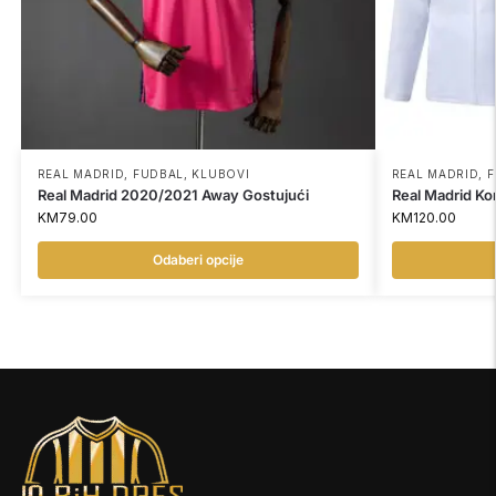
REAL MADRID
,
FUDBAL
,
KLUBOVI
REAL MADRID
,
F
Real Madrid 2020/2021 Away Gostujući
Real Madrid Ko
KM
79.00
KM
120.00
Odaberi opcije