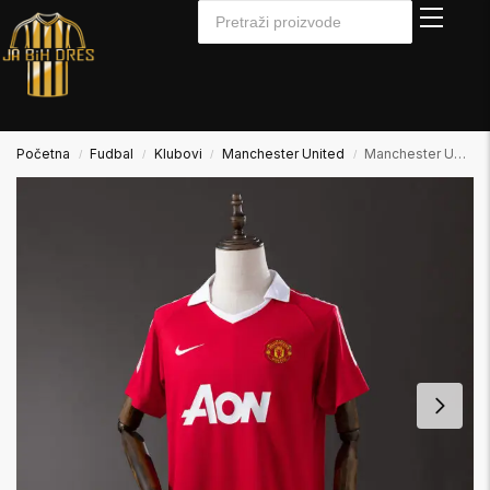
Početna
Fudbal
Klubovi
Manchester United
Manchester United 2010/2011 Home Domaći
/
/
/
/