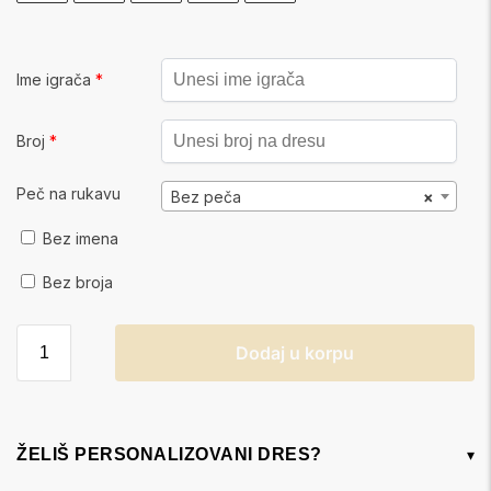
Ime igrača
*
Broj
*
Peč na rukavu
Bez peča
×
Bez imena
Bez broja
Dodaj u korpu
ŽELIŠ PERSONALIZOVANI DRES?
▾