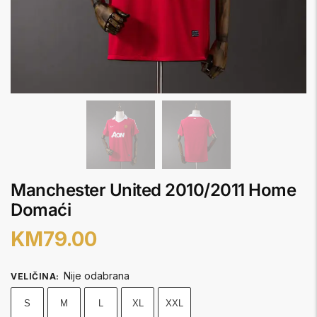
Manchester United 2010/2011 Home
Domaći
KM
79.00
Nije odabrana
VELIČINA
:
S
M
L
XL
XXL