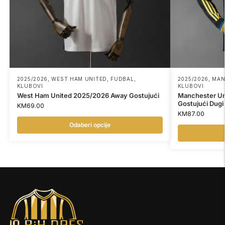
2025/2026
,
WEST HAM UNITED
,
FUDBAL
,
2025/2026
,
MAN
KLUBOVI
KLUBOVI
West Ham United 2025/2026 Away Gostujući
Manchester Un
Gostujući Dugi
KM
69.00
KM
87.00
Odaberi opcije