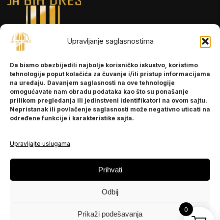
Upravljanje saglasnostima
INFORMACIJE
Da bismo obezbijedili najbolje korisničko iskustvo, koristimo
O nama
tehnologije poput kolačića za čuvanje i/ili pristup informacijama
Kontakt
na uređaju. Davanjem saglasnosti na ove tehnologije
omogućavate nam obradu podataka kao što su ponašanje
prilikom pregledanja ili jedinstveni identifikatori na ovom sajtu.
Nepristanak ili povlačenje saglasnosti može negativno uticati na
POMOĆ
određene funkcije i karakteristike sajta.
Česta pitanja
Politika privatnosti
Upravljajte uslugama
PRATITE NAS
Prihvati
Instagram
Odbij
OLX
TikTok
0
Prikaži podešavanja