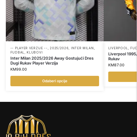
-- PLAYER VERZIJE --
,
2025/2026
,
INTER MILAN
,
LIVERPOOL
,
FU
FUDBAL
,
KLUBOVI
Liverpool 1995
Inter Milan 2025/2026 Away Gostujući Dres
Rukav
Dugi Rukav Player Verzija
KM
87.00
KM
99.00
Odaberi opcije