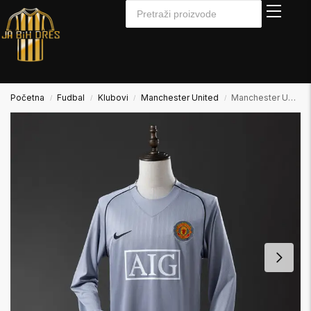
Početna
Fudbal
Klubovi
Manchester United
Manchester United 2007/2008 Golmanski Dres Dugi Rukav
/
/
/
/