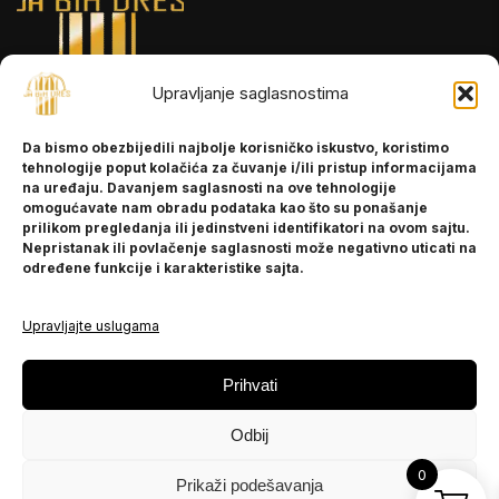
Upravljanje saglasnostima
INFORMACIJE
Da bismo obezbijedili najbolje korisničko iskustvo, koristimo
O nama
tehnologije poput kolačića za čuvanje i/ili pristup informacijama
Kontakt
na uređaju. Davanjem saglasnosti na ove tehnologije
omogućavate nam obradu podataka kao što su ponašanje
prilikom pregledanja ili jedinstveni identifikatori na ovom sajtu.
Nepristanak ili povlačenje saglasnosti može negativno uticati na
POMOĆ
određene funkcije i karakteristike sajta.
Česta pitanja
Politika privatnosti
Upravljajte uslugama
PRATITE NAS
Prihvati
Instagram
Odbij
OLX
TikTok
0
Prikaži podešavanja