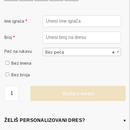
Ime igrača
*
Broj
*
Peč na rukavu
Bez peča
×
Bez imena
Bez broja
Dodaj u korpu
ŽELIŠ PERSONALIZOVANI DRES?
▾