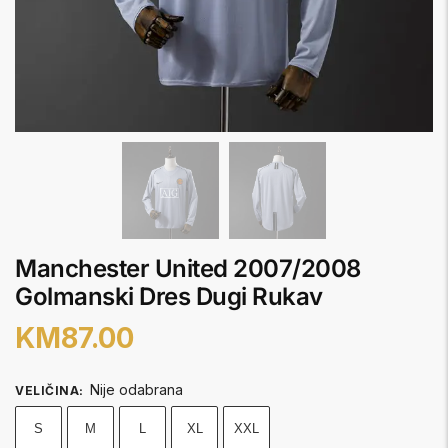
Manchester United 2007/2008
Golmanski Dres Dugi Rukav
KM
87.00
Nije odabrana
VELIČINA
:
S
M
L
XL
XXL