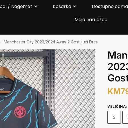
bal / Nogomet
Košarka
Dostupno odm
Moja narudžba
Manchester City 2023/2024 Away 2 Gostujući Dres
/
Manc
202
Gost
KM
7
VELIČINA
:
S