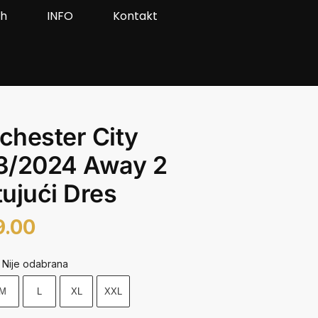
ah
INFO
Kontakt
hester City
3/2024 Away 2
ujući Dres
9.00
Nije odabrana
M
L
XL
XXL