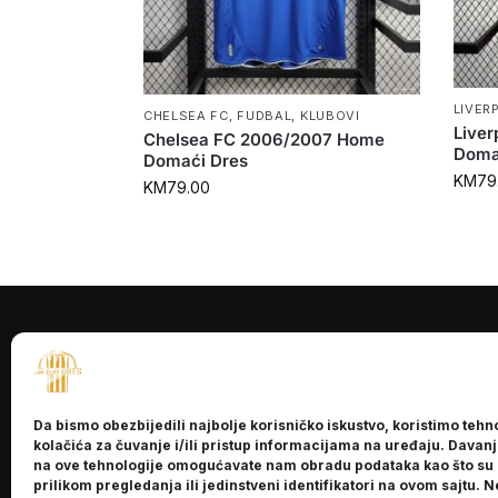
LIVER
CHELSEA FC
,
FUDBAL
,
KLUBOVI
Liver
Chelsea FC 2006/2007 Home
Doma
Domaći Dres
KM
79
KM
79.00
INFORMACI
O nama
Da bismo obezbijedili najbolje korisničko iskustvo, koristimo tehn
Kontakt
kolačića za čuvanje i/ili pristup informacijama na uređaju. Davan
na ove tehnologije omogućavate nam obradu podataka kao što su
prilikom pregledanja ili jedinstveni identifikatori na ovom sajtu. N