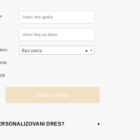
a
*
kavu
Bez peča
×
ena
oja
Dodaj u korpu
PERSONALIZOVANI DRES?
▾