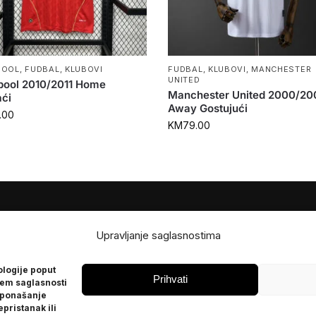
POOL
,
FUDBAL
,
KLUBOVI
FUDBAL
,
KLUBOVI
,
MANCHESTER
UNITED
pool 2010/2011 Home
Manchester United 2000/20
ći
Away Gostujući
.00
KM
79.00
JE
POMOĆ
Upravljanje saglasnostima
Česta pitanja
ologije poput
Politika privatnosti
Prihvati
jem saglasnosti
 ponašanje
epristanak ili