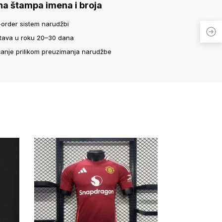
na štampa imena i broja
-order sistem narudžbi
tava u roku 20–30 dana
ćanje prilikom preuzimanja narudžbe