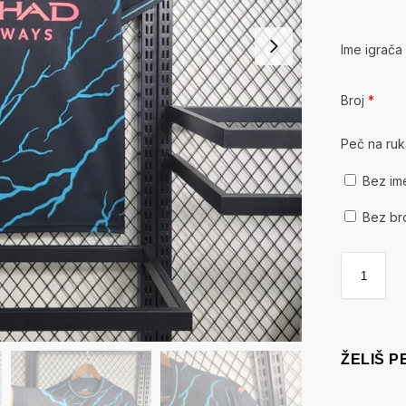
Ime igrač
Broj
*
Peč na ru
Bez im
Bez br
ŽELIŠ 