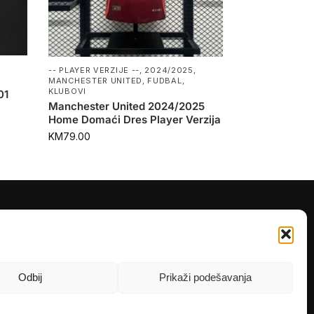
-- PLAYER VERZIJE --
,
2024/2025
,
MANCHESTER UNITED
,
FUDBAL
,
KLUBOVI
01
Manchester United 2024/2025
Home Domaći Dres Player Verzija
KM
79.00
PRATITE NAS
Instagram
OLX
Odbij
Prikaži podešavanja
TikTok